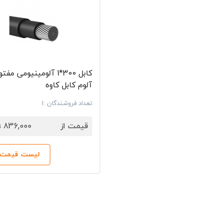
کابل 300*1 آلومینیومی مفت
آلوم کابل کاوه
تعداد فروشندگان :1
7
قیمت از
836,000
ت
لیست قیمت‌ه