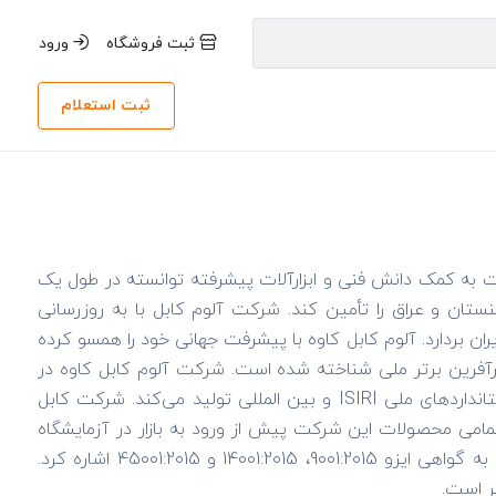
ثبت فروشگاه
ورود
ثبت استعلام
کت به کمک دانش فنی و ابزارآلات پیشرفته توانسته در طول یک
نستان و عراق را تأمین کند. شرکت آلوم کابل با به روزرسانی
بردارد. آلوم کابل کاوه با پیشرفت جهانی خود را همسو کرده
یشرفت باقی بماند. کابل کاوه در سال 1396 به عنوان کارآفرین برتر ملی شناخته شده است. شرکت آلوم کابل کاوه در
اردیبهشت سال 1390 تأسیس شده است. این شرکت محصولات خود را مطابق استانداردهای ملی ISIRI و بین المللی تولید می‌کند. شرکت کابل
مامی محصولات این شرکت پیش از ورود به بازار در آزمایشگاه
تخصصی مورد تست و ارزیابی قرار می‌گیرد. از گواهینامه‌های این شرکت می‌توان به گواهی ایزو 9001:2015، 14001:2015 و 45001:2015 اشاره کرد.
یر است.