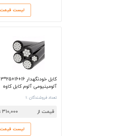
برند تماس بگی
لیست قیمت‌ه
می‌توانند این
خرید سیم و 
برای خرید سی
صفحه، کالای 
مقایسه کنید و
بدون واسطه با
کابل خودنگهدار 16+16+25*3
آلومینیومی آلوم کابل کاوه
تعداد فروشندگان :1
7
قیمت از
310,000
ت
لیست قیمت‌ه