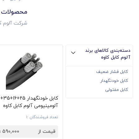
محصولات آل
شرکت آلوم کاب
کابل برق آلو
شرکت آلوم کا
دسته‌بندی کالاهای برند
کابل‌های آلو
آلوم کابل کاوه
است. از دیگر 
دار آلوم کابل
کابل فشار ضعیف
اشعه ماورا بن
کابل خودنگهدار
کابل مفتولی
سیم برق آلوم
سیم های مسی 
آلومینیومی آلوم کابل کاوه
آلوم کابل کا
تعداد فروشندگان :1
7
قیمت سیم و
قیمت از
590,000
ت
برای دریافت ا