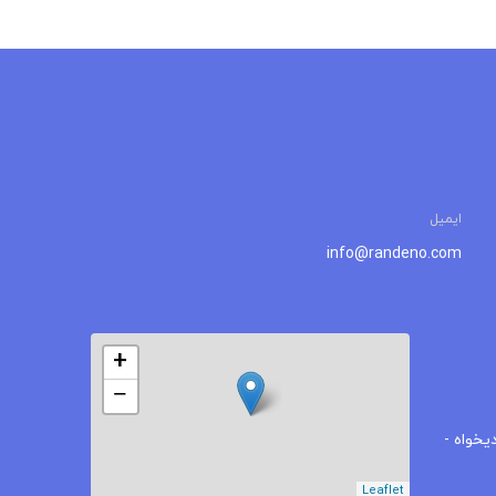
ایمیل
info@randeno.com
+
−
یخواه -
Leaflet