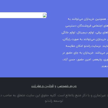
 همچنین خریداران می‌توانند به
های اجتماعی فروشندگان دسترسی
ای برقی، لوازم دیجیتال، لوازم خانگی
خریداران می‌توانند به صورت رایگان،
یند. درسایت راندنو امکان مقایسه
ر می‌باشد. خریداران به جای حضور در
جمهوری، ولیعصر، امین حضور، حسن آباد،
دهند.
حریم خصوصی
و
قوانین و مقررات
غیرتجاری و با ذکر منبع بلامانع است. کلیه حقوق این سایت متعلق به صاحب دا
توسعه راندنو