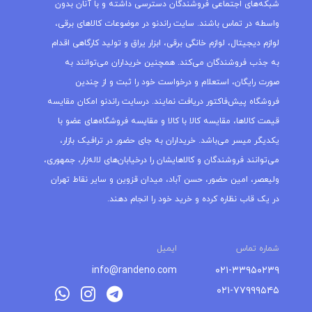
شبکه‌های اجتماعی فروشندگان دسترسی داشته و با آنان بدون
واسطه در تماس باشند. سایت راندنو در موضوعات کالاهای برقی،
لوازم دیجیتال، لوازم خانگی برقی، ابزار یراق و تولید کارگاهی اقدام
به جذب فروشندگان می‌کند. همچنین خریداران می‌توانند به
صورت رایگان، استعلام و درخواست خود را ثبت و از چندین
فروشگاه پیش‌فاکتور دریافت نمایند. درسایت راندنو امکان مقایسه
قیمت کالاها، مقایسه کالا با کالا و مقایسه فروشگاه‌های عضو با
یکدیگر میسر می‌باشد. خریداران به جای حضور در ترافیک بازار،
می‌توانند فروشندگان و کالاهایشان را درخیابان‌های لاله‌زار، جمهوری،
ولیعصر، امین حضور، حسن آباد، میدان قزوین و سایر نقاط تهران
در یک قاب نظاره کرده و خرید خود را انجام دهند.
شماره تماس
ایمیل
info@randeno.com
۰۲۱-۳۳۹۵۰۲۳۹
۰۲۱-۷۷۹۹۹۵۴۵