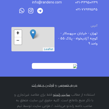
info@randeno.com
۰۲۱-۳۳۹۵۰۲۳۹
۰۲۱-۷۷۹۹۹۵۴۵
آدرس
+
تهران - خیابان سپهسالار -
کوچه آزادیخواه - پلاک 55 -
−
واحد 9
Leaflet
حریم خصوصی
و
قوانین و مقررات
استفاده از مطالب
سایت راندنو
فقط برای مقاصد غیرتجاری و
با ذکر منبع بلامانع است. کلیه حقوق این سایت متعلق به
صاحب دامنه راندنو می‌باشد. / طراحی سایت توسط تیم