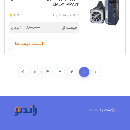
EML-40APA22
تعداد فروشندگان :1
4.7
قیمت از
100,800,000
تومان
لیست قیمت‌ها
5
4
3
2
1
بازگشت به بالا