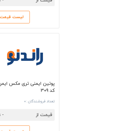
قیمت از
-
ت
لیست قیمت‌ه
پوتین ایمنی تری مکس ایمن 
کد 309
تعداد فروشندگان :0
7
قیمت از
-
ت