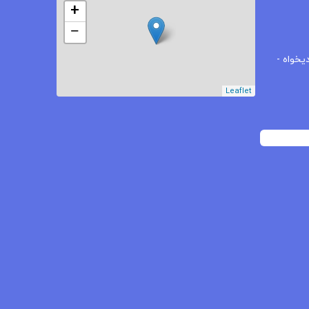
+
−
یخواه -
Leaflet