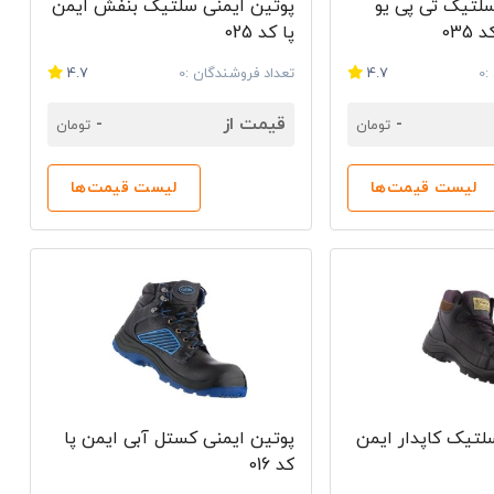
سلتیک تی پی یو
پوتین ایمنی سلتیک بنفش ایمن
035
پا کد 025
0
4.7
تعداد فروشندگان :0
4.7
-
قیمت از
-
تومان
تومان
لیست قیمت‌ها
لیست قیمت‌ها
تیک کاپدار ایمن
پوتین ایمنی کستل آبی ایمن پا
کد 016