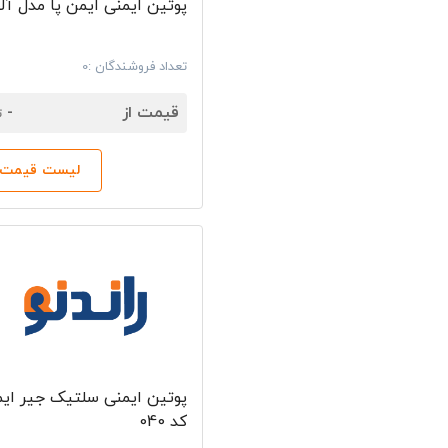
پوتین ایمنی ایمن پا مدل آلف
تعداد فروشندگان :0
7
قیمت از
-
ت
لیست قیمت‌ه
پوتین ایمنی سلتیک جیر ایم
کد 040