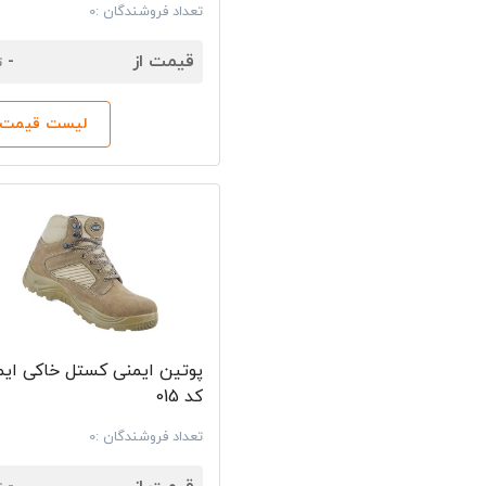
تعداد فروشندگان :0
7
قیمت از
-
ت
لیست قیمت‌ه
پوتین ایمنی کستل خاکی ایم
کد 015
تعداد فروشندگان :0
7