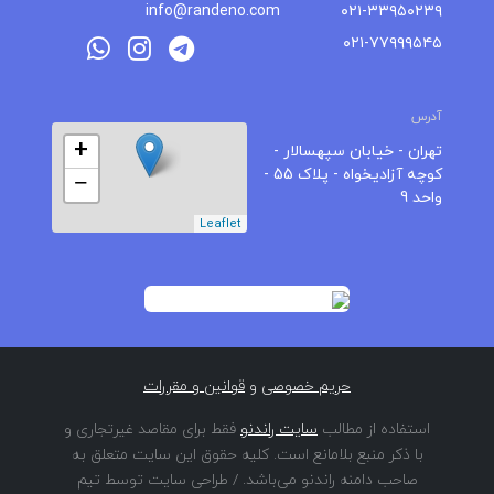
info@randeno.com
۰۲۱-۳۳۹۵۰۲۳۹
۰۲۱-۷۷۹۹۹۵۴۵
آدرس
+
تهران - خیابان سپهسالار -
کوچه آزادیخواه - پلاک 55 -
−
واحد 9
Leaflet
حریم خصوصی
و
قوانین و مقررات
استفاده از مطالب
سایت راندنو
فقط برای مقاصد غیرتجاری و
با ذکر منبع بلامانع است. کلیه حقوق این سایت متعلق به
صاحب دامنه راندنو می‌باشد. / طراحی سایت توسط تیم