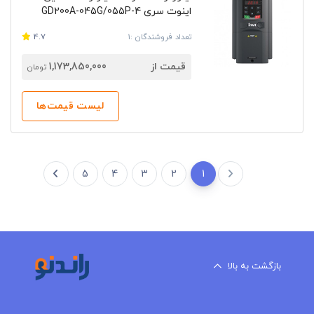
اینوت سری GD200A-045G/055P-4
تعداد فروشندگان :1
4.7
قیمت از
1,173,850,000
تومان
لیست قیمت‌ها
5
4
3
2
1
بازگشت به بالا