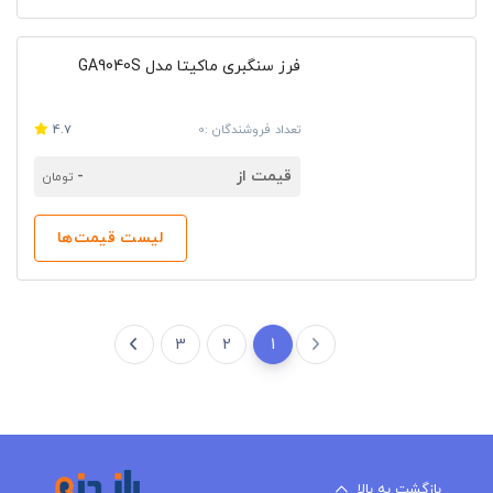
فرز سنگبری ماکیتا مدل GA9040S
تعداد فروشندگان :0
4.7
قیمت از
-
تومان
لیست قیمت‌ها
3
2
1
بازگشت به بالا