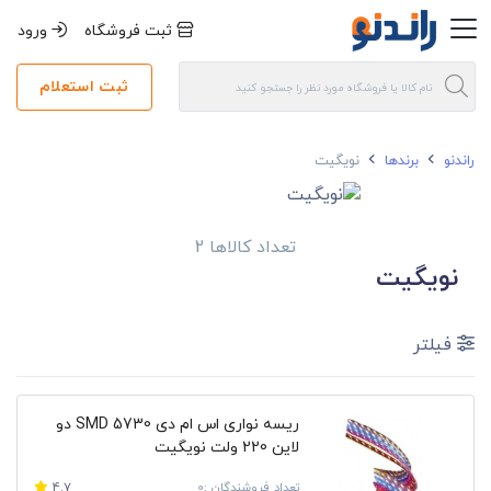
ثبت فروشگاه
ورود
ثبت استعلام
راندنو
برندها
نویگیت
تعداد کالاها 2
نویگیت
فیلتر
ریسه نواری اس ام دی SMD 5730 دو
لاین 220 ولت نویگیت
تعداد فروشندگان :0
4.7