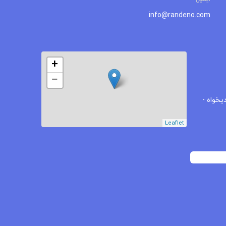
info@randeno.com
+
−
یخواه -
Leaflet