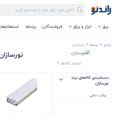
برق
ابزار و یراق
فروشندگان
برندها
استعلام‌ها
راندنو
برندها
نورسازان
نورسازان
تعداد کالاها 6
دسته‌بندی کالاهای برند
نورسازان
براکت خطی