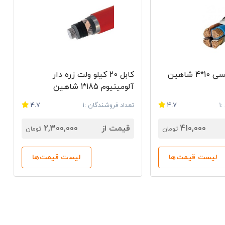
کابل زره دار مسی 10*4 شاهین
کابل 20 کیلو ولت زره دار
آلومینیوم 185*1 شاهین
1
4.7
تعداد فروشندگان :1
4.7
410,000
قیمت از
2,300,000
تومان
تومان
لیست قیمت‌ها
لیست قیمت‌ها