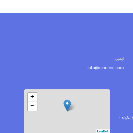
ایمیل
info@randeno.com
+
−
یخواه -
Leaflet