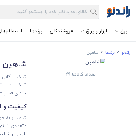
برق
ابزار و یراق
فروشندگان
برندها
استعلام‌ها
راندنو
برندها
شاهین
شاهین
تعداد کالاها 29
شرکت کابل شا
شرکت با استف
ابتدای فعالیت
کیفیت و اس
متعددی از نه
طراحی و تولی