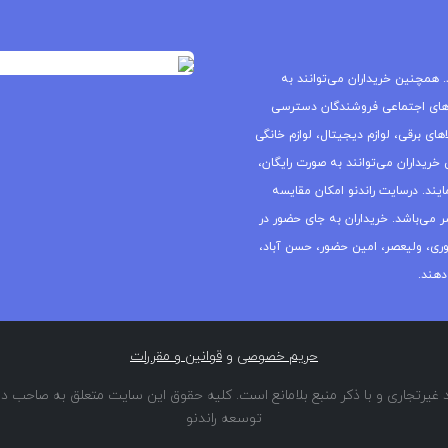
 همچنین خریداران می‌توانند به
های اجتماعی فروشندگان دسترسی
ای برقی، لوازم دیجیتال، لوازم خانگی
خریداران می‌توانند به صورت رایگان،
یند. درسایت راندنو امکان مقایسه
ر می‌باشد. خریداران به جای حضور در
جمهوری، ولیعصر، امین حضور، حسن آباد،
دهند.
حریم خصوصی
و
قوانین و مقررات
غیرتجاری و با ذکر منبع بلامانع است. کلیه حقوق این سایت متعلق به صاحب دا
توسعه راندنو