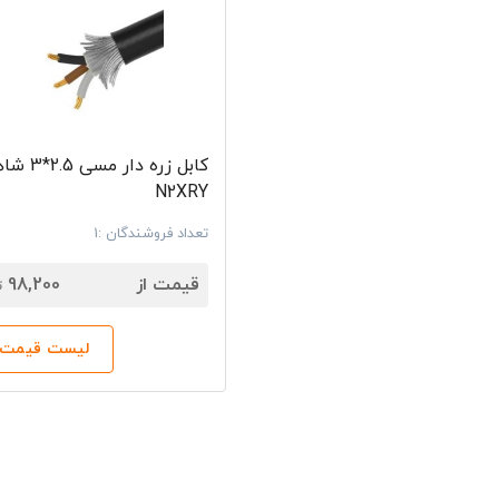
کابل زره دار م
N2XRY
تعداد فروشندگان :1
7
قیمت از
98,200
ت
لیست قیمت‌ه