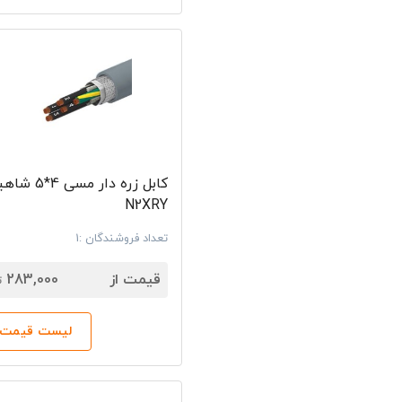
تضمین‌کننده 
خرید سیم و کا
فروشگاه‌های 
سریع و مستقی
خدمات شفاف، خ
کابل زره دار مسی 4*
N2XRY
تعداد فروشندگان :1
7
قیمت از
283,000
ت
لیست قیمت‌ه