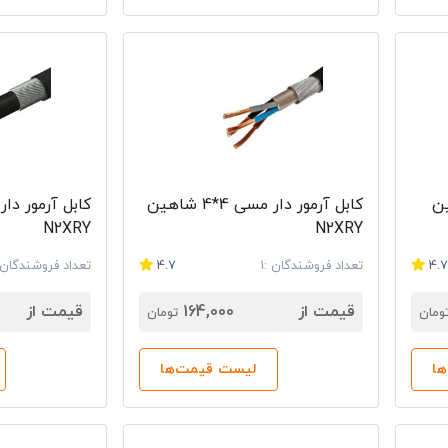
کیفیت و اصالت کالا است و به مشتریان امکان می‌دهد تا خریدی مطم
بل شاهین از راندنو به شما امکان می‌دهد محصولات این برند معتبر ر
عضو تهیه کنید. پیش از خرید، می‌توانید مشخصات فنی دقیق هر محصول
م با فروشندگان معتبر، مشاوره تخصصی دریافت کنید و خریدی آسان و
رید شاهین را از راندنو ایمن‌تر و مطمئن‌تر از همیشه می‌سازد.
5 شاهین
کابل آرمور دار مسی 4*4 شاهین
N2XRY
N2XRY
4.
تعداد فروشندگان :1
4.7
تعداد فروشندگان :
قیمت از
164,000
قیمت از
ومان
تومان
ا
لیست قیمت‌ها