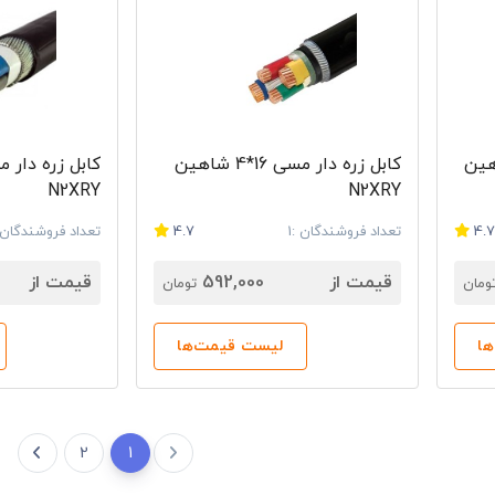
سی 2.5*3 شاهین
کابل زره دار مسی 16*4 شاهین
N2XRY
N2XRY
4.
تعداد فروشندگان :1
4.7
تعداد فروشندگان :
قیمت از
592,000
قیمت از
ومان
تومان
ا
لیست قیمت‌ها
2
1