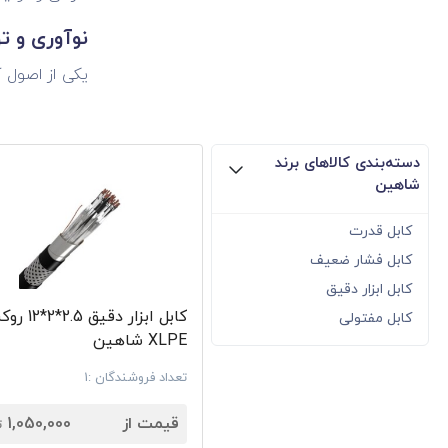
نوآوری و ت
تکنولوژی‌ها و
تولیدات شرکت
دسته‌بندی کالاهای برند
دستاوردها 
شاهین
کابل قدرت
کابل فشار ضعیف
کابل ابزار دقیق
کیفیت است.
کابل ابزار دقیق .5
کابل مفتولی
محصولات 
XLPE شاهین
شاهین طیف وس
تعداد فروشندگان :1
7
تجهیزات
قیمت از
1,050,000
ت
ابزار دقی