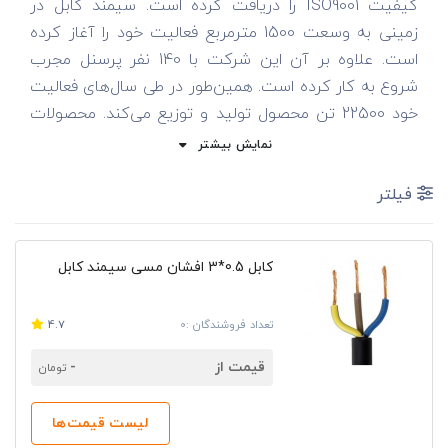
کیفیت ISO9001 را دریافت کرده است. سیمند کابل در
زمینی به وسعت 1500 مترمربع فعالیت خود را آغاز کرده
است. علاوه بر آن این شرکت با 140 نفر پرسنل مجرب
شروع به کار کرده است. همین‌طور در طی سال‌های فعالیت
خود 22500 تن محصول تولید و توزیع می‌کند. محصولات
این شرکت مطابق با استانداردهای روز دنیا تولید می‌شود.
نمایش بیشتر
همچنین پیش از ورود به بازار در آزمایشگاه‌های تخصصی
فیلتر
مورد تست و ارزیابی قرار می‌گیرد.
محصولات سیمند کابل
کابل 0.5*3 افشان مسی سیمند کابل
شرکت سیمند به تولید انواع تجهیزات انتقال دهنده برق با
کیفیت پرداخته است. این شرکت با تنوع بالا در محصولات
تعداد فروشندگان :0
4.7
خود توانسته رضایت بسیاری از مشتریان را جلب کند. در
ادامه به معرفی این محصولات می‌پردازیم.
قیمت از
-
تومان
کابل سیمند
لیست قیمت‌ها
مهم‌ترین تولیدات سیمند، کابل‌های ساختمانی هستند. که