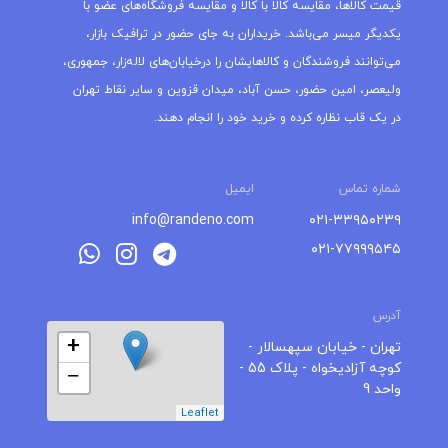
قیمت کالاها، مقایسه کالا با کالا و مقایسه فروشگاه‌های عضو با
یکدیگر میسر می‌باشد. خریداران به جای حضور در ترافیک بازار،
می‌توانند فروشندگان و کالاهایشان را درخیابان‌های لاله‌زار، جمهوری،
ولیعصر، امین حضور، حسن آباد، میدان قزوین و سایر نقاط تهران
در یک قاب نظاره کرده و خرید خود را انجام دهند.
شماره تماس
ایمیل
info@randeno.com
۰۲۱-۳۳۹۵۰۲۳۹
۰۲۱-۷۷۹۹۹۵۴۵
آدرس
+
تهران - خیابان سپهسالار -
کوچه آزادیخواه - پلاک 55 -
−
واحد 9
Leaflet