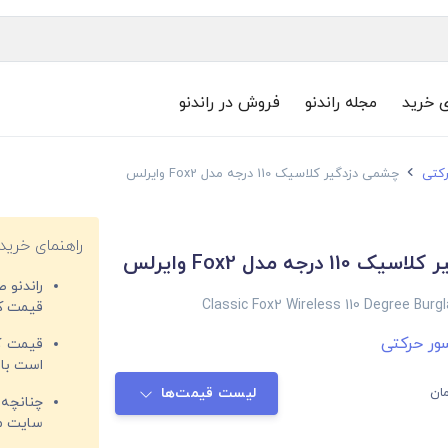
ی خرید
مجله راندنو
فروش در راندنو
رکتی
چشمی دزدگیر کلاسیک 110 درجه مدل Fox2 وایرلس
راهنمای خرید
درجه مدل Fox2 وایرلس
راندنو 
Classic Fox2 Wireless 110 Degree Burg
قیمت‌ کا
ور حرکتی
قیمت کم
است با 
ان
لیست قیمت‌ها
چنانچه 
سایت مغ