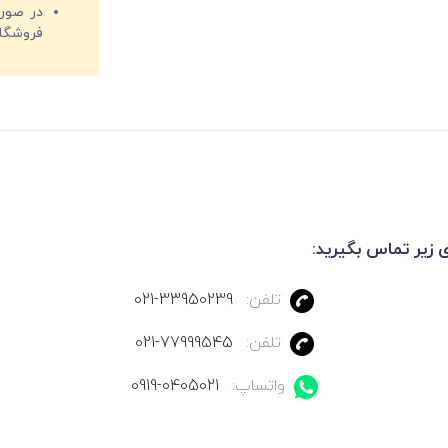
فروشگا
ی زیر تماس بگیرید:
تلفن:
021-33950239
تلفن:
021-77999545
واتساپ:
0919-0405021