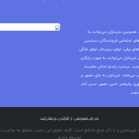
 همچنین خریداران می‌توانند به
های اجتماعی فروشندگان دسترسی
ای برقی، لوازم دیجیتال، لوازم خانگی
خریداران می‌توانند به صورت رایگان،
یند. درسایت راندنو امکان مقایسه
ر می‌باشد. خریداران به جای حضور در
جمهوری، ولیعصر، امین حضور، حسن آباد،
دهند.
حریم خصوصی
و
قوانین و مقررات
غیرتجاری و با ذکر منبع بلامانع است. کلیه حقوق این سایت متعلق به صاحب دا
توسعه راندنو