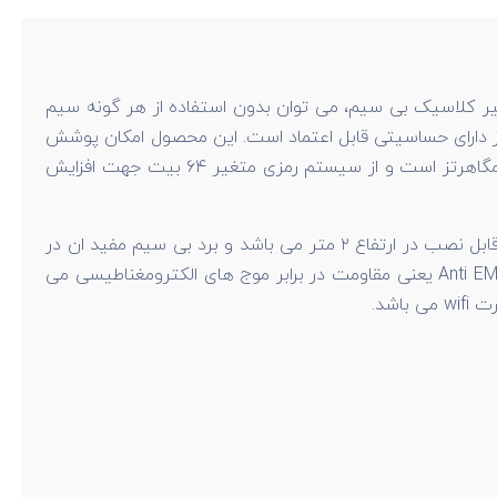
ر کلاسیک بی سیم، می توان بدون استفاده از هر گونه سیم
وز دارای حساسیتی قابل اعتماد است. این محصول امکان پوشش
بی سیم با متراژ حدودی 100 متر را داراست و قابل ست شدن روی زون ۲ و ۳ می باشد.فرکانس کاری چشمی دزدگیر اماکن، ۴۳۳ مگاهرتز است و از سیستم رمزی متغیر ۶۴ بیت جهت افزایش
این محصول دارای طول عمر باتری حدود یک ساله می باشد و زاویه دید 110 درجه را پوشش می دهد. چشمی دزدگیر کلاسیک Fox2 قابل نصب در ارتفاع ۲ متر می باشد و برد بی سیم مفید ان در
فضای باز 150 متر و در فضای بسته بستگی به تعداد موانع و شدت میدان الکترومغناطیسی دارد. البته این چشمی دارای سیستم Anti EMI یعنی مقاومت در برابر موج های الکترومغناطیسی می
شد.