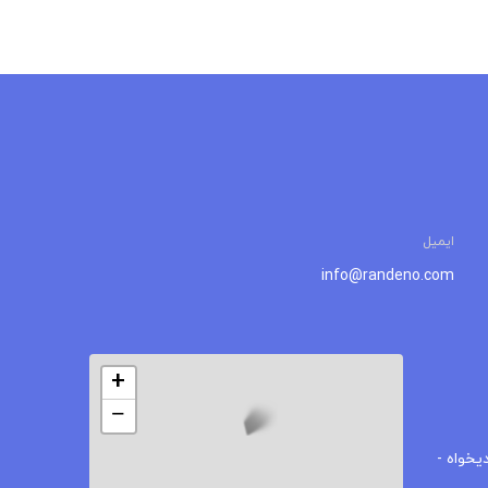
ایمیل
info@randeno.com
+
−
یخواه -