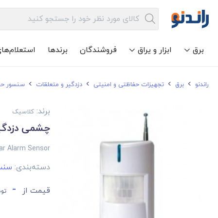
برق
ابزار و یراق
فروشندگان
برندها
استعلام‌ها
راندنو
برق
تجهیزات حفاظتی و امنیتی
دزدگیر و متعلقات
سنسور ح
برند:
کلاسیک
چشمی دزدگیر کلاسیک 110 
lar Alarm Sensor
دسته‌بندی:
سنس
-
قیمت از
توم