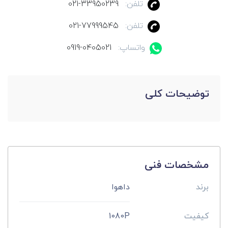
تلفن:
021-33950239
تلفن:
021-77999545
واتساپ:
0919-0405021
توضیحات کلی
مشخصات فنی
برند
داهوا
کیفیت
1080P