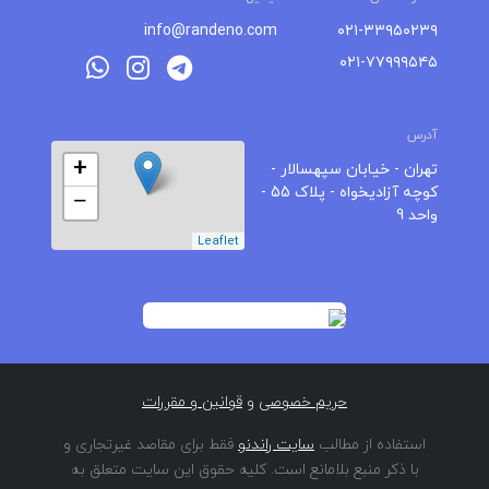
info@randeno.com
۰۲۱-۳۳۹۵۰۲۳۹
۰۲۱-۷۷۹۹۹۵۴۵
آدرس
+
تهران - خیابان سپهسالار -
کوچه آزادیخواه - پلاک 55 -
−
واحد 9
Leaflet
حریم خصوصی
و
قوانین و مقررات
استفاده از مطالب
سایت راندنو
فقط برای مقاصد غیرتجاری و
با ذکر منبع بلامانع است. کلیه حقوق این سایت متعلق به