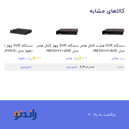
کالاهای مشابه
دستگاه DVR هشت کانال هامر
دستگاه DVR چهار کانال هامر
مدل HM-DI2221-AHD
مدل HM-DI2220-AHD
داهوا مدل DH-XVR5104HS-X1
برند
هامر
برند
هامر
برند
داهوا
4.7
4.7
2,300,000
ناموجود
ناموجود
تومان
بازگشت به بالا