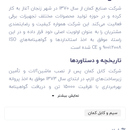
شرکت صنایع کمان از سال 1370 در شهر زنجان آغاز به کار
کرده و در حوزه تولید محصولات مختلف تجهیزات برقی
فعالیت می‌کند. این شرکت همواره کیفیت و رضایتمندی
مشتریان را به عنوان اولویت اصلی خود قرار داده و در این
راستا، موفق به اخذ استانداردها و گواهینامه‌های ISO
9001:2008 و CE شده است.
تاریخچه و دستاوردها
شرکت کابل کمان پس از نصب ماشین‌آلات و تأمین
زیرساخت‌های لازم، در ابتدای سال 1373 موفق به اخذ پروانه
بهره‌برداری با ظرفیت 15000 تن و دریافت گواهینامه
استاندارد ملی ISIRI گردید. این شرکت با داشتن آزمایشگاه
نمایش بیشتر
و به کارگیری متخصصان مجرب، به تست و آزمون
محصولات خود پرداخته و کالاهای خود را بر اساس نیاز
سیم و کابل کمان
صنایع مختلف برق در ایران به بازار عرضه کرده است.