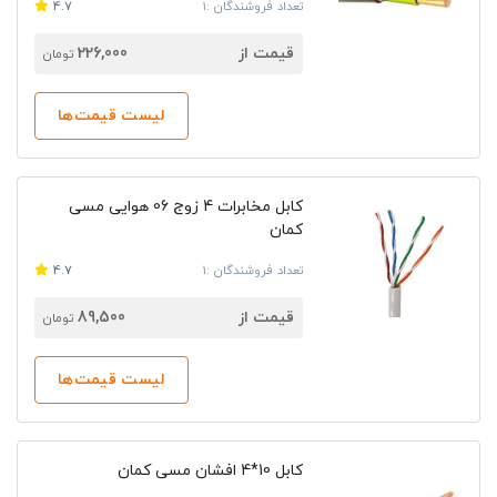
تعداد فروشندگان :1
4.7
است. شما می توانید به راحتی در سایت راندنو با نمایندگی
معتبر این برند در ارتباط باشید.
قیمت از
226,000
تومان
لیست قیمت‌ها
کابل مخابرات 4 زوج 06 هوایی مسی
کمان
تعداد فروشندگان :1
4.7
قیمت از
89,500
تومان
لیست قیمت‌ها
کابل 10*4 افشان مسی کمان