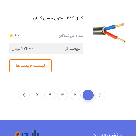
کابل 4*2 مفتول مسی کمان
تعداد فروشندگان :1
4.7
قیمت از
272,000
تومان
لیست قیمت‌ها
5
4
3
2
1
بازگشت به بالا