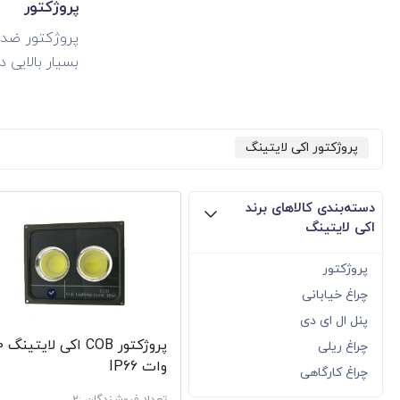
پروژکتور
بسیار بالایی 
پروژکتور COB اکی لایت
استادیوم
پروژکتور اکی لایتینگ
می‌دهند.
پروژکتور
پروژکتور SMD اکی لایت
دسته‌بندی کالاهای برند
مکان‌های
اکی لایتینگ
چراغ
پروژکتور
از تکنولوژی 
چراغ خیابانی
پنل ال ای دی
پروژکتو
چراغ ریلی
پرکاربردترین 
وات IP66
چراغ کارگاهی
چراغ خیا