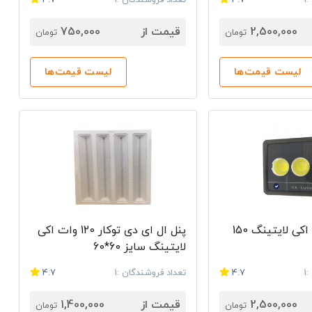
1
4.7
تعداد فروشندگان :1
4.7
بازتاب می‌کنند. زاویه تابش چراغ‌های خیابانی OK Lighting معادل 120 درجه است. مواد به کار رفته در این محصولات بسیار با کیفیت است و لنز
کریستالی آن طول عمر بالایی دارد. این محصولات مصرف انرژی بسیار کمی دارند. چراغ‌های خیابانی این شرکت دارای توان‌هایی معادل 50، 100، 150، 200 و
2,500,000
قیمت از
750,000
تومان
تومان
ار را به بازار عرضه می‌کند. این چراغ‌ها به باتری‌های خورشیدی مجهز شده‌اند که به
کمک آن‌ها روشن می‌شوند. این محصولات به سنسور‌های حرکتی و حساس به نور نیز مجهز شده‌اند. پروژکتور خورشیدی این شرکت از استاندارد IP66 به
لیست قیمت‌ها
لیست قیمت‌ها
این مدل از چراغ‌ها اغلب در کارگاه‌ها و کارخانه‌های تولیدی مورد استفاده قرار می‌گیرند. این محصولات با توان‌های 100 وات و 150
وات عرضه می‌شوند و رنگ سفید برای نور آن‌ها در نظر گرفته شده است. چراغ کارگاهی OK Lighting دارای درجه حفاظتی معادل IP66 است و در محیط‌هایی
ل ای دی استفاده می‌کند. این پنل‌ها دارای طراحی باریک و شیک
هستند و جایگزین‌های مناسبی برای لامپ‌های فلورسنت سنتی در فضاهای داخلی هستند. پنل LED مزایای زیادی مانند صرفه‌جویی در مصرف انرژی،
معمولاً برای استفاده در سقف‌ها، دیوارها یا برای نورپردازی در
پروژکتور COB اکی لایتینگ 150
پنل ال ای دی توکار 120 وات اکی
لایتینگ سایز 60*60
ر عرضه می‌شود. این پنل به صورت توکار مورد استفاده قرار می‌گیرد و نصب بسیار ساده‌ای
1
4.7
تعداد فروشندگان :1
4.7
ویز نیز نصب شوند. تکنولوژی این محصول ال‌ ای دی است و به درایو مجهز شده است.
و یا آفتابی باشد. پنل‌های این شرکت نور بسیار مطلوبی ارائه می‌کنند و
2,500,000
قیمت از
1,400,000
تومان
تومان