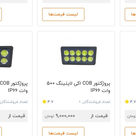
 هزینه‌های مربوط به برق را کاهش می‌دهد. این محصولات دارای توا
ا
لیست قیمت‌ها
 اکی لایتینگ
برای مشاهده لیست قیمت و کاتالوگ O.K Lighting 
شرکت از پرفروش‌ترین محصولات اکی لایتینگ به شمار می‌آیند.
اکی لایتینگ از راندنو
 COB اکی لایتینگ
می‌توانید از بخش بالای همین صفحه، کالای
یمت کالا را در فروشگاه‌های مختلف با یکدیگر مقایسه کنید و بصور
ه لیست قیمت محصولات
اکی لایتینگ و برقراری ارتباطی بدون واسطه 
پروژکتور COB اکی لایتینگ 500
وات IP66
وات IP66
4.
تعداد فروشندگان :1
4.7
تعداد فروشندگان :
قیمت از
9,000,000
قیمت از
ومان
تومان
ا
لیست قیمت‌ها