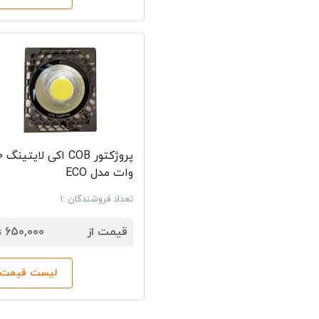
پروژکتو
وات مدل ECO
تعداد فروشندگان :1
7
قیمت از
650,000
ت
لیست قیمت‌ه