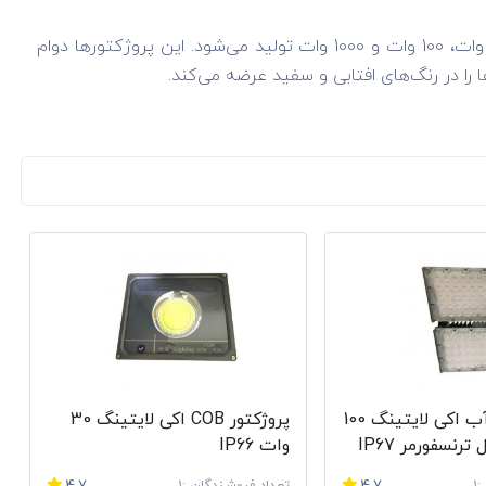
پروژکتور ضد آب اکی لایتینگ با مدل ترنسفورمر ارائه می‌شود و در توان‌های 50 وات، 100 وات و 1000 وات تولید می‌شود. این پروژکتور‌ها دوام
ها را در رنگ‌های افتابی و سفید عرضه می‌کند.
این محصول در توان‌های 30، 50، 100، 150، 200، 300، 400، 500 و 600 وات عرضه می‌شوند. از این محصولات می‌توان در
گ‌های آفتابی، سفید، آبی، سبز و قرمز قابل تولید هستند. پروژکتور‌های
 IP66 دارند و در مقابل آب، افزایش و کاهش دما، نفوذ گرد و خاک، نفوذ حشرات از خود مقاومت نشان
ی‌توانند به صورت خودکار و تدریجی رنگ عوض کنند.
این پروژکتور‌ها دارای خاصیت ضد آب هستند و درجه حفاظت آن‌ها IP67 است. به همین دلیل در محیط‌های مرطوب و یا
اغ‌ها این است که می‌توان در زیر آب نیز از آن‌ها استفاده کرد.
بسیار ناچیزی تولید می‌کنند و دوام آن‌ها بسیار زیاد است.
 از نوع E27 است. به همین دلیل در صورت خراب شدن منابع نوری به راحتی می‌توان آن‌ها را جایگزین
این محصولات 180 الی 245 ولت است و سیستم خنک‌کننده آن‌ها به فن بسیار قوی مجهز شده است. از
پروژکتور ضد آب اکی لایتینگ 100
پروژکتور COB اکی لایتینگ 30
وات IP66
چراغ خیابانی سی او بی‌ اکی لایتینگ دارای درجه حفاظتی معادل IP66 است. این چراغ‌ها عمر مفید بیش از 50 هزار ساعت دارند و نور سالم و