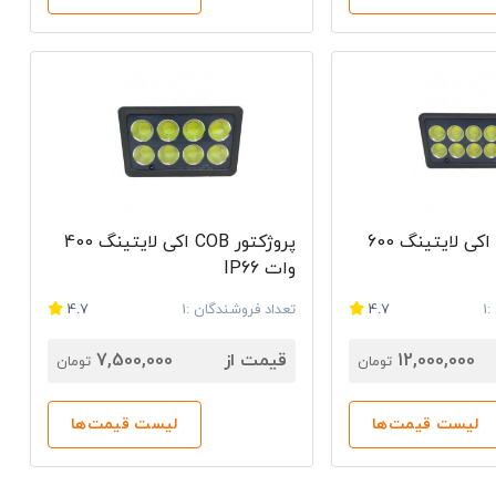
پروژکتور COB اکی لایتینگ 600
پروژکتور COB اکی لایتینگ 400
وات IP66
1
4.7
تعداد فروشندگان :1
4.7
12,000,000
قیمت از
7,500,000
تومان
تومان
لیست قیمت‌ها
لیست قیمت‌ها