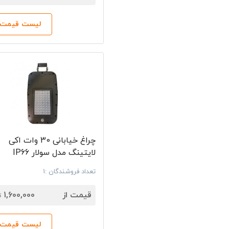
استفاده از آن
ای دی 120 وات اکی لایتینگ است.
لیست قیمت‌ه
لیست قیمت
خیابانی این 
خرید لامپ 
برای خرید
پروژکتور
نمایید. سپس ق
امکان مشاهد
چراغ خیابانی 30 وات اکی
لایتینگ مدل سولار IP66
تعداد فروشندگان :1
7
قیمت از
1,600,000
ت
لیست قیمت‌ه