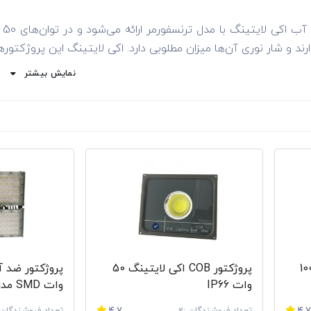
دارند و شار نوری آن‌ها میزان مطلوبی دارد. اکی لایتینگ این پروژکتور‌
نمایش بیشتر
ینگ:
‌ها، سوله‌ها، پارک‌ها و سالن‌های ورزشی استفاده کرد. این پروژکتور‌ها در رن
سی او بی‌ این شرکت نیز درجه حفاظتی معادل
 مولتی کالر:
این پروژکتور به ریموت کنترل مجهز شده است. این محصولات م
ینگ:
ی با وجود آب مورد استفاده قرار می‌گیرند. یکی از بزرگ‌ترین مزیت‌های این چر
ال ای دی در ساخت این محصولات استفاده شده است. در نتیجه گرمای 
سرپیچ چراغ‌های صنعتی و کارگاهی این برند
کرد. ولتاژ ورودی مناسب برای 
ر COB اکی لایتینگ 100
پروژکتور COB اکی لایتینگ 50
چراغ‌های این شرکت می‌توان به موارد زیر اشاره کرد:
وات IP66
وات SMD مدل ترنسفورمر IP67
بانی: