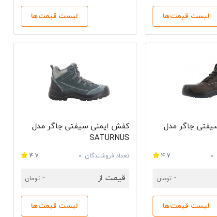
لیست قیمت‌ها
لیست قیمت‌ها
. کفش اصل معمولاً کیفیت دوخت بالاتری دارد. همچنین
گوی برند با کیفیت بالا بر روی کفش چاپ شده است. خرید از
 کیفیت و اصل بودن کالا راحت کند.
ارند اما استاندارد واقعی ندارند. در مقابل، کفش کار سیفتی
ه است. نتیجه این تفاوت را کاربر هنگام استفاده طولانی،
یفتی جاگر مدل
کفش ایمنی سیفتی جاگر مدل
SATURNUS
 سپس می‌توانید مشخصات آن‌ها را با یکدیگر مقایسه کنید و
0
4.7
تعداد فروشندگان :0
4.7
-
قیمت از
-
تومان
تومان
نمایندگی سیفتی جاگر در تهران این امکان را فراهم می‌کند که خریداران با اطمینان بیشتری به مدل‌های اصل Safety Jogger دسترسی داشته
لیست قیمت‌ها
لیست قیمت‌ها
تفرم تخصصی در حوزه تجهیزات ایمنی، شرایطی را ایجاد کرده