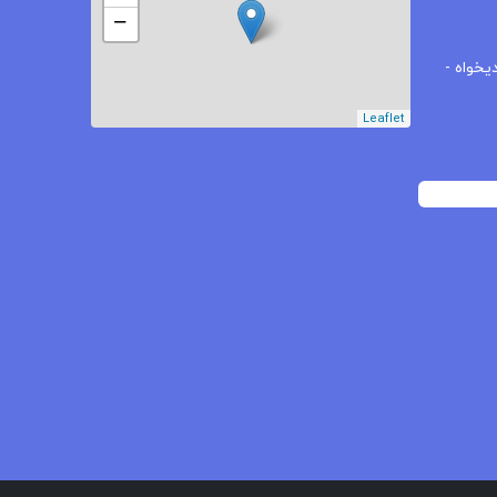
−
یخواه -
Leaflet