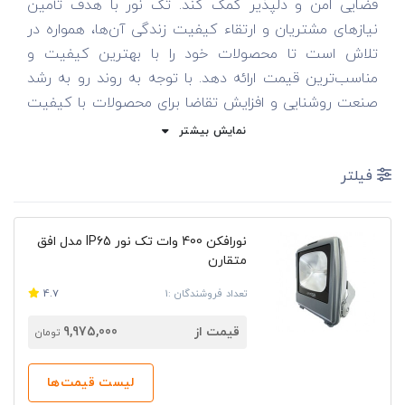
فضایی امن و دلپذیر کمک کند. تک نور با هدف تأمین
نیازهای مشتریان و ارتقاء کیفیت زندگی آن‌ها، همواره در
تلاش است تا محصولات خود را با بهترین کیفیت و
مناسب‌ترین قیمت ارائه دهد. با توجه به روند رو به رشد
صنعت روشنایی و افزایش تقاضا برای محصولات با کیفیت
و کم‌مصرف، تک نور به دنبال گسترش دامنه محصولات و
نمایش بیشتر
خدمات خود است تا پاسخگوی نیازهای متنوع مشتریان
باشد.
فیلتر
تاریخچه شرکت
نورافکن 400 وات تک نور IP65 مدل افق
شرکت تعاونی اصفهان آلومین با نشان تجاری تک نور
متقارن
اصفهان در سال 1359 فعالیت خود را در حوزه روشنایی آغاز
تعداد فروشندگان :1
4.7
کرده است. هدف اولیه این شرکت تولید مصنوعات
آلومینیومی و تجهیزات روشنایی بود. در سال 1375، با
قیمت از
9,975,000
تومان
توجه به نیازهای بازار، این شرکت اقدام به توسعه
فعالیت‌های خود و تولید چراغ‌های خیابانی و پارکی نمود. تک
لیست قیمت‌ها
نور با بیش از 20 سال تجربه و بهره‌گیری از دانش فنی به‌