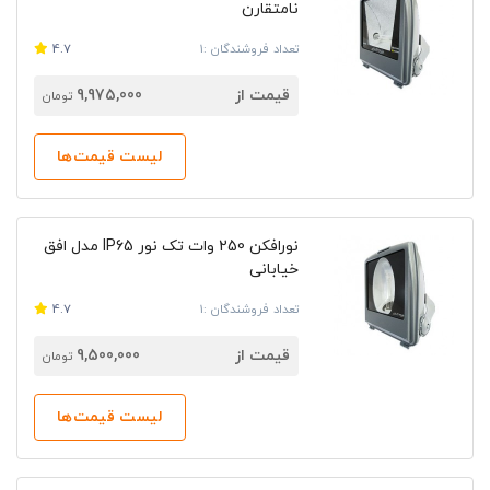
نامتقارن
امکان مشاهده لیست قیمت محصولات تک نور، مدل‌های
مختلف چراغ تک نور و برقراری ارتباطی بدون واسطه با
تعداد فروشندگان :1
4.7
فروشندگان تک نور در لاله زار و دیگر نقاط کشور را برای شما
قیمت از
9,975,000
تومان
فراهم می‌سازد.
لیست قیمت‌ها
نورافکن 250 وات تک نور IP65 مدل افق
خیابانی
تعداد فروشندگان :1
4.7
قیمت از
9,500,000
تومان
لیست قیمت‌ها