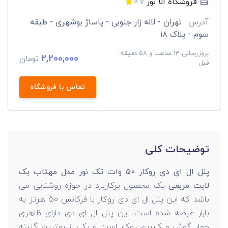
فروشگاه الا نور
4.7
آدرس
تهران - لاله زار جنوبی - پاساژ بوشهری - طبقه
سوم - پلاک ۱۸
بروزرسانی 13 ساعت و 58 دقیقه
2,200,000
تومان
قبل
تماس با فروشگاه
توضیحات کلی
پنل ال ای دی روکار 50 وات تک نور مدل مهتاب بک
لایت مربعی
یک محصول پرکاربرد در حوزه روشنایی می
باشد که این پنل ال ای دی روکار با فرکانس 50 هرتز به
بازار عرضه شده است. این پنل ال ای دی دارای ظاهری
چهار گوش و کاربری روکار است و یکی از بهترین گزینه