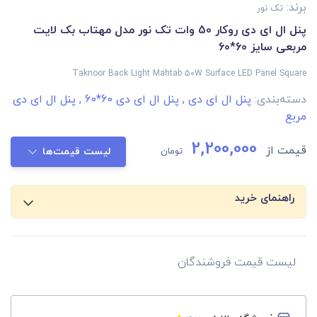
برند:
تک نور
پنل ال ای دی روکار 50 وات تک نور مدل مهتاب بک لایت
مربعی سایز 60*60
Taknoor Back Light Mahtab 50W Surface LED Panel Square
دسته‌بندی:
پنل ال ای دی
,
پنل ال ای دی 60*60
,
پنل ال ای دی
مربع
2,200,000
قیمت از
تومان
لیست قیمت‌ها
راهنمای خرید
لیست قیمت فروشندگان