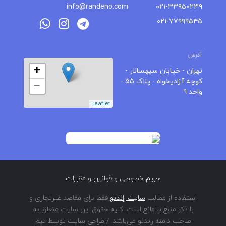
info@randeno.com
۰۲۱-۳۳۹۵۰۲۳۹
۰۲۱-۷۷۹۹۹۵۴۵
آدرس
+
تهران - خیابان سپهسالار -
کوچه آزادیخواه - پلاک 55 -
−
واحد 9
Leaflet
حریم خصوصی
و
قوانین و مقررات
استفاده از مطالب
سایت راندنو
فقط برای مقاصد غیرتجاری و
با ذکر منبع بلامانع است. کلیه حقوق این سایت متعلق به
صاحب دامنه راندنو می‌باشد. / طراحی سایت توسط تیم