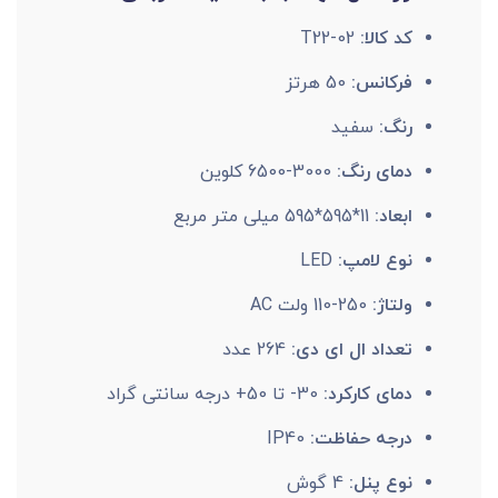
کد کالا:
T22-02
فرکانس:
50 هرتز
رنگ:
سفید
دمای رنگ:
3000-6500 کلوین
ابعاد:
11*595*595 میلی متر مربع
نوع لامپ:
LED
ولتاژ:
250-110 ولت AC
تعداد ال ای دی:
264 عدد
دمای کارکرد:
30- تا 50+ درجه سانتی گراد
درجه حفاظت:
IP40
نوع پنل:
4 گوش