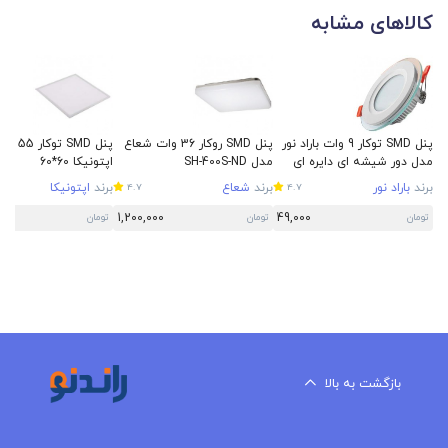
کالاهای مشابه
پنل SMD توکار 9 وات باراد نور
پنل SMD روکار 36 وات شعاع
پنل SMD توکار 5
مدل دور شیشه ای دایره ای
مدل SH-400S-ND
اپتونیکا 60*60
برند
باراد نور
برند
شعاع
برند
اپتونیکا
4.7
4.7
1,200,000
49,000
تومان
تومان
تومان
بازگشت به بالا