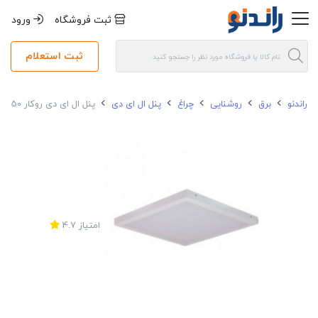
ثبت فروشگاه
ورود
ثبت استعلام
راندنو
برق
روشنایی
چراغ
پنل ال ای دی
پنل ال ای دی روکار 50 وات تک نور مدل مهتاب بک لایت مربعی سایز 60*60
امتیاز
4.7