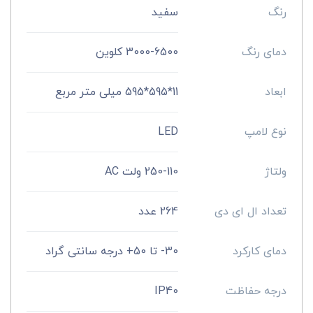
رنگ
سفید
دمای رنگ
3000-6500 کلوین
ابعاد
11*595*595 میلی متر مربع
نوع لامپ
LED
ولتاژ
250-110 ولت AC
تعداد ال ای دی
264 عدد
دمای کارکرد
30- تا 50+ درجه سانتی گراد
درجه حفاظت
IP40