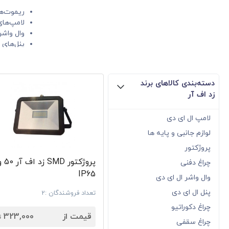
ریموت‌ها
لامپ‌های D
وال واشرها
پنل‌های 
چراغ‌های 
انواع پرژکتوره
لامپ هالوژ
دسته‌بندی کالاهای برند
لامپ گا
زد اف آر
حباب لام
کیفیت ساخت ت
لامپ ال ای دی
لوازم جانبی و پایه ها
قیمت و خرید مح
پروژکتور
پروژکتور
چراغ دفنی
هوشمندانه‌ای 
IP65
وال واشر ال ای دی
پنل ال ای دی
تعداد فروشندگان :2
7
چراغ دکوراتیو
قیمت از
323,000
ت
چراغ سقفی