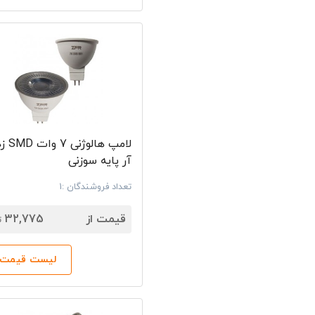
لامپ هالو
آر پایه سوزنی
تعداد فروشندگان :1
7
قیمت از
32,775
ت
لیست قیمت‌ه