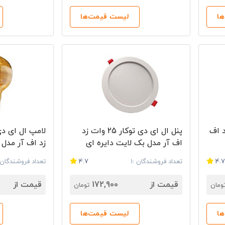
ا
لیست قیمت‌ها
ژنی 4 وات SMD زد اف
پنل ال ای دی توکار 25 وات زد
اف آر مدل بک لایت دایره ای
زد اف آر مدل G80 سرپیچ E27
4.
تعداد فروشندگان :1
4.7
تعداد فروشندگان :
قیمت از
172,900
قیمت از
ومان
تومان
ا
لیست قیمت‌ها