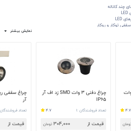
ی چند کاناله
LE
ی LED
سقفی توکار و روکار
سقفی روکار و توکار ZFR
نمایش بیشتر
ای LED، SMD، COB
ن ZFR
زی
پ‌ها
مامی محصولات برند زد اف آر بسیار عالی و مطمئن است و طول عمر 
صولات ZFR زد اف آر
اگر به دنبال تجهیزات روشنایی، هالوژن‌های ZFR و
 SMD زد اف آر 50 وات
چراغ دفنی 3 وات SMD زد اف آر
باشد که در سایت راندنو میتوانید محصولات این برند را از فروشندگا
IP65
آر
4.
تعداد فروشندگان :1
4.7
تعداد فروشندگان :
قیمت از
304,000
قیمت از
ومان
تومان