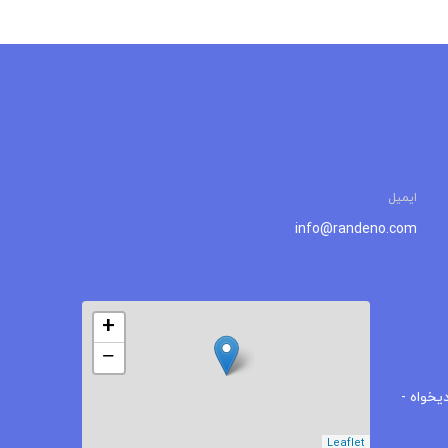
ایمیل
info@randeno.com
+
−
یخواه -
Leaflet