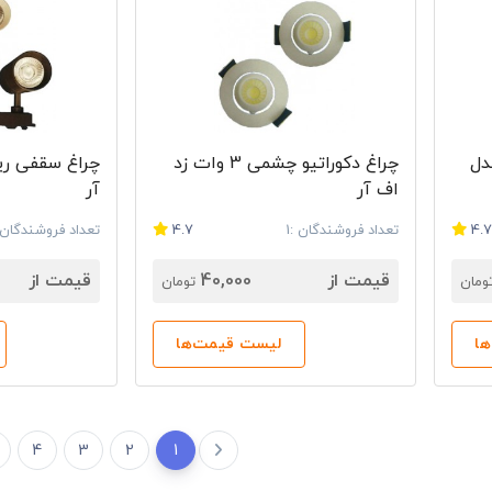
 وات مدل
چراغ دکوراتیو چشمی 3 وات زد
اف آر
آر
4.
تعداد فروشندگان :1
4.7
تعداد فروشندگان :
قیمت از
40,000
قیمت از
ومان
تومان
ا
لیست قیمت‌ها
4
3
2
1