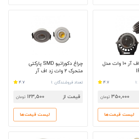
چراغ COB زد اف آر 10 وات مدل
چراغ دکوراتیو SMD پارکتی
متحرک 2 وات زد اف آر
1
4.7
تعداد فروشندگان :1
4.7
350,000
قیمت از
123,500
تومان
تومان
لیست قیمت‌ها
لیست قیمت‌ها