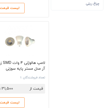
چراغ ریلی
لیست قیمت‌ه
لامپ هالو
آر مدل مستر پایه سوزنی
تعداد فروشندگان :1
7
قیمت از
31,500
ت
لیست قیمت‌ه