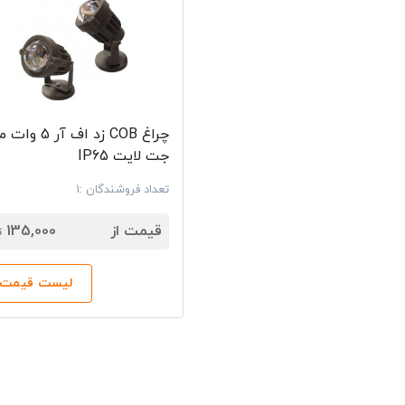
چراغ COB زد اف آر 5
جت لایت IP65
تعداد فروشندگان :1
7
قیمت از
135,000
ت
لیست قیمت‌ه