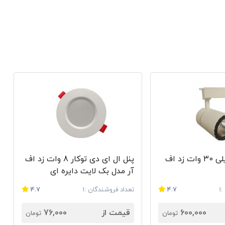
بالایی دارند .
 لامپ‌های ال ای دی مطمئن و قیمت مناسب هستید، محصولات زد اف آر می‌تواند انتخاب
چراغ سقفی ریلی 30 وات زد اف
پنل ال ای دی توکار 8 وات زد اف
ن معتبر خریداری کنید.
آر مدل بک لایت دایره ای
1
4.7
تعداد فروشندگان :1
4.7
600,000
قیمت از
76,000
تومان
تومان