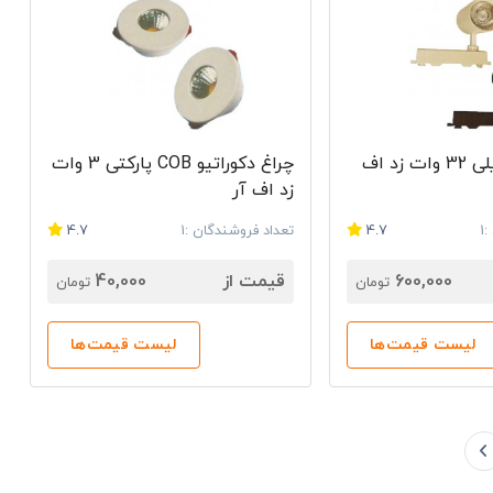
چراغ سقفی ریلی 32 وات زد اف
چراغ دکوراتیو COB پارکتی 3 وات
زد اف آر
1
4.7
تعداد فروشندگان :1
4.7
600,000
قیمت از
40,000
تومان
تومان
لیست قیمت‌ها
لیست قیمت‌ها