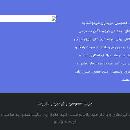
 همچنین خریداران می‌توانند به
های اجتماعی فروشندگان دسترسی
ای برقی، لوازم دیجیتال، لوازم خانگی
خریداران می‌توانند به صورت رایگان،
یند. درسایت راندنو امکان مقایسه
ر می‌باشد. خریداران به جای حضور در
جمهوری، ولیعصر، امین حضور، حسن آباد،
دهند.
حریم خصوصی
و
قوانین و مقررات
غیرتجاری و با ذکر منبع بلامانع است. کلیه حقوق این سایت متعلق به صاحب دا
توسعه راندنو