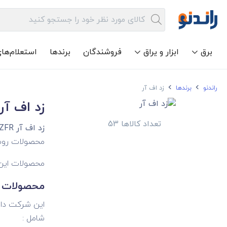
برق
ابزار و یراق
فروشندگان
برندها
استعلام‌ها
راندنو
برندها
زد اف آر
زد اف آر
تعداد کالاها 53
زد اف آر ZFR
محصولات روشن
محصولات این 
محصولات برن
این شرکت دار
شامل :