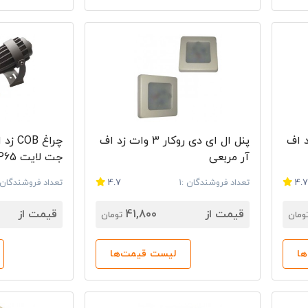
ژنی 7 وات SMD زد اف
پنل ال ای دی روکار 3 وات زد اف
آر مربعی
جت لایت IP65
4.
تعداد فروشندگان :1
4.7
تعداد فروشندگان :
قیمت از
41,800
قیمت از
ومان
تومان
ا
لیست قیمت‌ها