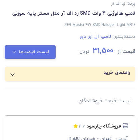
برند:
زد اف آر
لامپ هالوژنی 4 وات SMD زد اف آر مدل مستر پایه سوزنی
ZFR Master 4W SMD Halogen Light MR16
دسته‌بندی:
لامپ ال ای دی
31,500
قیمت از
تومان
لیست قیمت‌ها
راهنمای خرید
لیست قیمت فروشندگان
فروشگاه چارسود
4.7
آدرس
تهران - خیابان لاله زار