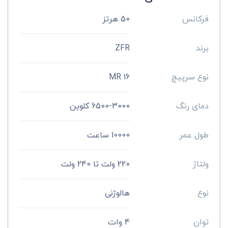
فرکانس
50 هرتز
برند
ZFR
نوع سرپیچ
MR 16
دمای رنگ
6500-3000 کلوین
طول عمر
10000 ساعت
ولتاژ
220 ولت تا 240 ولت
نوع
هالوژنی
توان
4 وات