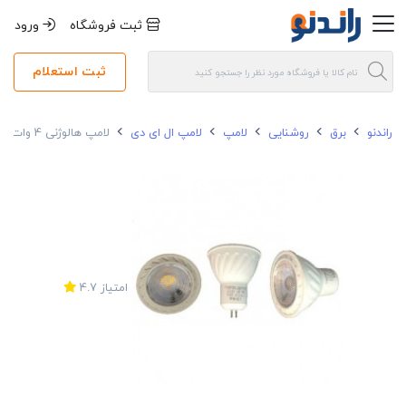
ثبت فروشگاه
ورود
ثبت استعلام
راندنو
برق
روشنایی
لامپ
لامپ ال ای دی
لامپ هالوژنی 4 وات SMD زد اف آر مدل مستر پایه سوزنی
امتیاز
4.7