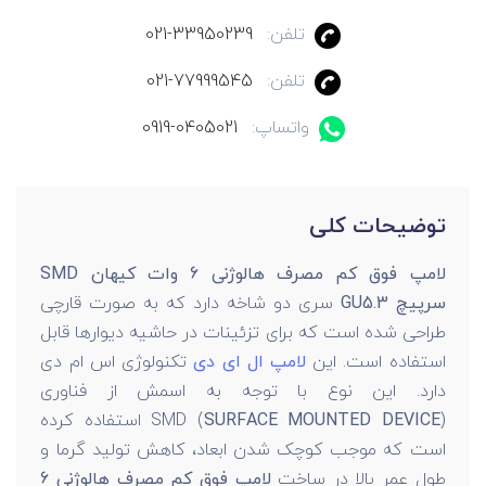
تلفن:
021-33950239
تلفن:
021-77999545
واتساپ:
0919-0405021
توضیحات کلی
لامپ فوق کم مصرف هالوژنی 6 وات کیهان SMD
سرپیچ GU5.3
سری دو شاخه دارد که به صورت قارچی
طراحی شده است که برای تزئینات در حاشیه دیوارها قابل
استفاده است. این
لامپ ال ای دی
تکنولوژی اس ام دی
دارد. این نوع با توجه به اسمش از فناوری
SURFACE MOUNTED DEVICE
SMD (
) استفاده کرده
است که موجب کوچک شدن ابعاد، کاهش تولید گرما و
طول عمر بالا در ساخت
لامپ فوق کم مصرف هالوژنی 6