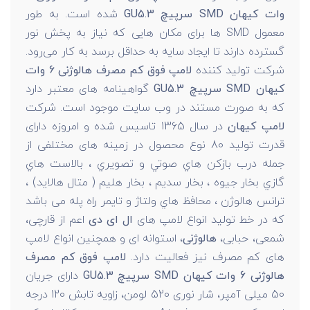
وات کیهان SMD سرپیچ GU5.3
شده است. به طور
معمول SMD ها برای مکان هایی که نیاز به پخش نور
گسترده دارند تا ایجاد سایه به حداقل برسد به کار می‌رود.
شرکت تولید کننده
لامپ فوق کم مصرف هالوژنی 6 وات
کیهان SMD سرپیچ GU5.3
گواهینامه های معتبر دارد
که به صورت مستند در وب سایت موجود است. شرکت
لامپ کیهان
در سال 1365 تاسیس شده و امروزه دارای
قدرت تولید 80 نوع محصول در زمینه های مختلفی از
جمله درب بازكن هاي صوتي و تصويري ، بالاست هاي
گازي بخار جيوه ، بخار سديم ، بخار هليم ( متال هالايد) ،
ترانس هالوژن ، محافظ هاي ولتاژ و تايمر راه پله می باشد
که در خط تولید انواع لامپ های
ال ای دی
اعم از قارچی،
شمعی، حبابی،
هالوژنی
، استوانه ای و همچنین انواع لامپ
های کم مصرف نیز فعالیت دارد.
لامپ فوق کم مصرف
هالوژنی 6 وات کیهان SMD سرپیچ GU5.3
دارای جریان
50 میلی آمپر، شار نوری 520 لومن، زاویه تابش 120 درجه