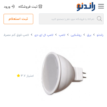
ثبت فروشگاه
ورود
ثبت استعلام
راندنو
برق
روشنایی
لامپ
لامپ ال ای دی
لامپ فوق کم مصرف هالوژنی 6 وات کیهان SMD
امتیاز
4.7