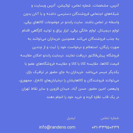
آدرس، مشخصات، شماره تماس، لوکیشن، آدرس وبسایت و
شبکه‌های اجتماعی فروشندگان دسترسی داشته و با آنان بدون
واسطه در تماس باشند. سایت راندنو در موضوعات کالاهای برقی،
لوازم دیجیتال، لوازم خانگی برقی، ابزار یراق و تولید کارگاهی اقدام
به جذب فروشندگان می‌کند. همچنین خریداران می‌توانند به
صورت رایگان، استعلام و درخواست خود را ثبت و از چندین
فروشگاه پیش‌فاکتور دریافت نمایند. درسایت راندنو امکان مقایسه
قیمت کالاها، مقایسه کالا با کالا و مقایسه فروشگاه‌های عضو با
یکدیگر میسر می‌باشد. خریداران به جای حضور در ترافیک بازار،
می‌توانند فروشندگان و کالاهایشان را درخیابان‌های لاله‌زار، جمهوری،
ولیعصر، امین حضور، حسن آباد، میدان قزوین و سایر نقاط تهران
در یک قاب نظاره کرده و خرید خود را انجام دهند.
شماره تماس
ایمیل
info@randeno.com
۰۲۱-۳۳۹۵۰۲۳۹