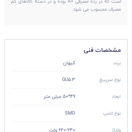
است که در رده مصرفی +A بوده و در دسته کالاهای کم
مصرف محسوب می شود.
مشخصات فنی
برند
کیهان
نوع سرپیچ
GU5.3
ابعاد
49*50 میلی متر
نوع لامپ
SMD
ولتاژ
220-240 ولت