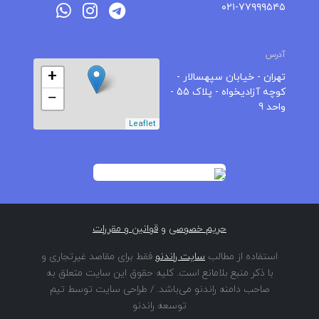
۰۲۱-۷۷۹۹۹۵۴۵
آدرس
+
تهران - خیابان سپهسالار -
کوچه آزادیخواه - پلاک 55 -
−
واحد 9
Leaflet
حریم خصوصی
و
قوانین و مقررات
استفاده از مطالب
سایت راندنو
فقط برای مقاصد غیرتجاری و
با ذکر منبع بلامانع است. کلیه حقوق این سایت متعلق به
صاحب دامنه راندنو می‌باشد. / طراحی سایت توسط تیم
توسعه راندنو