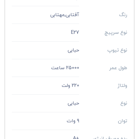
رنگ
آفتابی,مهتابی
نوع سرپیچ
E27
نوع تیوپ
حبابی
طول عمر
25000 ساعت
ولتاژ
220 ولت
نوع
حبابی
توان
9 وات
رده مصرف انرژی
+A