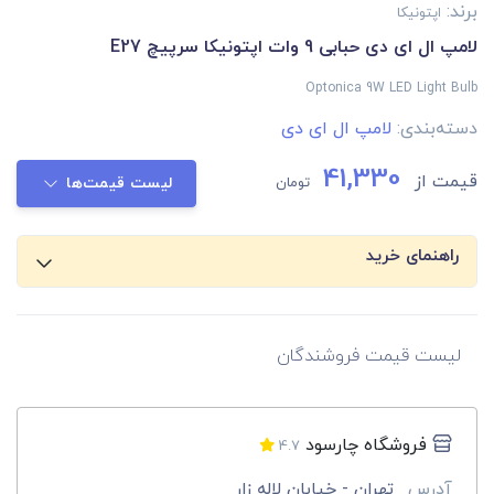
برند:
اپتونیکا
لامپ ال ای دی حبابی 9 وات اپتونیکا سرپیچ E27
Optonica 9W LED Light Bulb
دسته‌بندی:
لامپ ال ای دی
41,330
قیمت از
تومان
لیست قیمت‌ها
راهنمای خرید
لیست قیمت فروشندگان
فروشگاه چارسود
4.7
آدرس
تهران - خیابان لاله زار