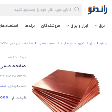
برق
ابزار و یراق
فروشندگان
برندها
استعلام‌ها
راندنو
برق
تجهیزات چاه ارت
صفحه مسی
صفحه مسی ذوبی 30*30 ضخامت 5 میلی متر
برند:
متفرقه
صفحه مسی ذوبی 30*30 ضخام
Plate 30*30 5mm
دسته‌بندی:
صفح
000
قیمت از