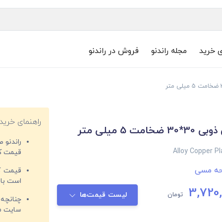
ی خرید
مجله راندنو
فروش در راندنو
راهنمای خرید
ت 5 میلی متر
راندنو 
Alloy Copper 
قیمت‌ کا
ه مسی
قیمت کم
است با 
3,720,
تومان
لیست قیمت‌ها
چنانچه 
سایت مغ