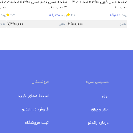
صفحه مسی ذوبی 50*50 ضخامت 3
صفحه مسی تمام مسی 50*50 ضخامت
میلی متر
3 میلی متر
میلی
برند
متفرقه
برند
متفرقه
برند
4.7
4.7
7,350,000
6,500,000
تومان
تومان
توما
دسترسی سریع
فروشندگان
برق
استعلام‌های خرید
ابزار و یراق
فروش در راندنو
درباره‌ راندنو
ثبت فروشگاه