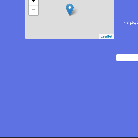
+
−
یخواه -
Leaflet