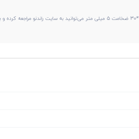
شما کاربران ارجمند جهت اطلاع از قیمت صفحه مسی ذوبی 30*30 ضخامت 5 میلی متر م