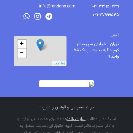
info@randeno.com
۰۲۱-۳۳۹۵۰۲۳۹
۰۲۱-۷۷۹۹۹۵۴۵
آدرس
+
تهران - خیابان سپهسالار -
کوچه آزادیخواه - پلاک 55 -
−
واحد 9
Leaflet
حریم خصوصی
و
قوانین و مقررات
استفاده از مطالب
سایت راندنو
فقط برای مقاصد غیرتجاری و
با ذکر منبع بلامانع است. کلیه حقوق این سایت متعلق به
صاحب دامنه راندنو می‌باشد. / طراحی سایت توسط تیم