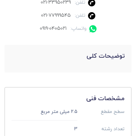
تلفن:
021-33950239
تلفن:
021-77999545
واتساپ:
0919-0405021
توضیحات کلی
مشخصات فنی
سطح مقطع
2.5 میلی متر مربع
تعداد رشته
3