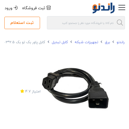
ثبت فروشگاه
ورود
ثبت استعلام
راندنو
برق
تجهیزات شبکه
کابل تبدیل
کابل پاور بک تو بک 2.5*3 بافو 1 متری C20-C21
امتیاز
4.7