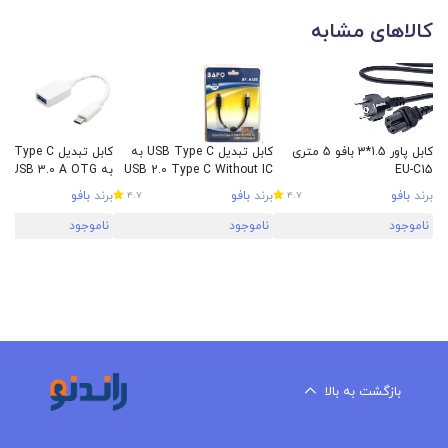
کالاهای مشابه
کابل پاور 1.5*3 بافو 5 متری
کابل تبدیل USB Type C به
کابل تبدیل ype C
EU-C15
USB 2.0 Type C Without IC
به OTG
بافو مدل BF-H385
BF-H389
برند
بافو
برند
بافو
برند
بافو
4.7
4.7
ناموجود
ناموجود
ناموجود
بازگشت به بالا