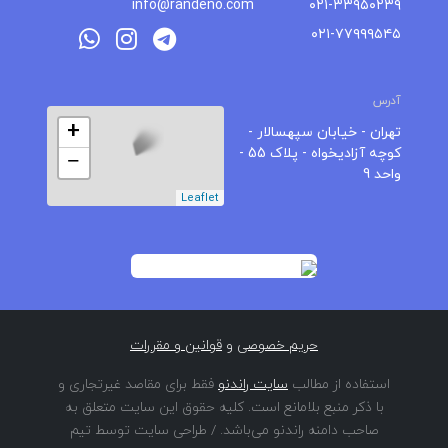
info@randeno.com
۰۲۱-۳۳۹۵۰۲۳۹
۰۲۱-۷۷۹۹۹۵۴۵
آدرس
+
تهران - خیابان سپهسالار -
کوچه آزادیخواه - پلاک 55 -
−
واحد 9
Leaflet
حریم خصوصی
و
قوانین و مقررات
استفاده از مطالب
سایت راندنو
فقط برای مقاصد غیرتجاری و
با ذکر منبع بلامانع است. کلیه حقوق این سایت متعلق به
صاحب دامنه راندنو می‌باشد. / طراحی سایت توسط تیم