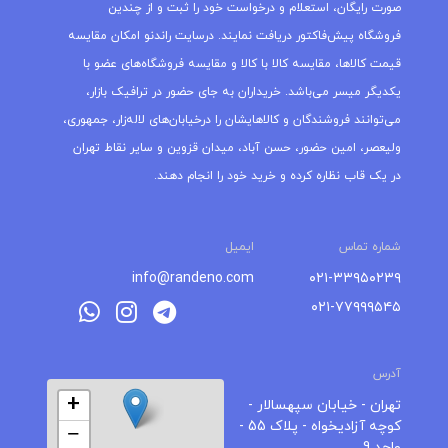
صورت رایگان، استعلام و درخواست خود را ثبت و از چندین
فروشگاه پیش‌فاکتور دریافت نمایند. درسایت راندنو امکان مقایسه
قیمت کالاها، مقایسه کالا با کالا و مقایسه فروشگاه‌های عضو با
یکدیگر میسر می‌باشد. خریداران به جای حضور در ترافیک بازار،
می‌توانند فروشندگان و کالاهایشان را درخیابان‌های لاله‌زار، جمهوری،
ولیعصر، امین حضور، حسن آباد، میدان قزوین و سایر نقاط تهران
در یک قاب نظاره کرده و خرید خود را انجام دهند.
شماره تماس
ایمیل
info@randeno.com
۰۲۱-۳۳۹۵۰۲۳۹
۰۲۱-۷۷۹۹۹۵۴۵
آدرس
+
تهران - خیابان سپهسالار -
کوچه آزادیخواه - پلاک 55 -
−
واحد 9