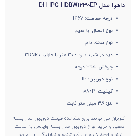
داهوا مدل DH-IPC-HDBW1230EP
درجه حفاظت:
IP67
نوع اتصال:
با سیم
نوع بدنه:
دام
دید در شب:
دارد - 30 متر با قابلیت 3DNR
چرخش:
355 درجه
نوع دوربین:
IP
کیفیت:
1080P
لنز:
3.6 میلی متر ثابت
کاربران می توانند برای مشاهده قیمت دوربین مدار بسته
مخفی و خرید انواع دوربین مدار بسته وایرلس به سایت
راندنو مراجعه کرده و با فروشنده و نمایندگی آن به طور