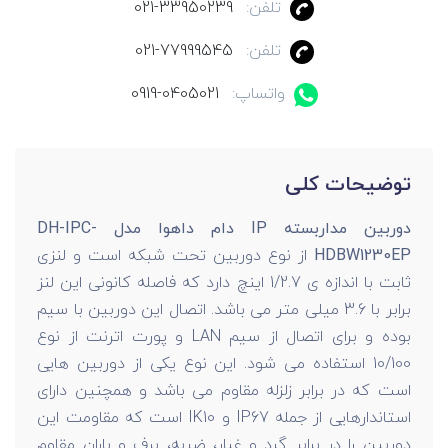
تلفن:
021-33950239
تلفن:
021-77999545
واتساپ:
0919-0405021
توضیحات کلی
دوربین مداربسته IP دام داهوا مدل DH-IPC-
HDBW1230EP
از نوع دوربین تحت شبکه است و لنزی
ثابت با اندازه ی 1/2.7 اینچ دارد که فاصله کانونی این لنز
برابر با 3.6 میلی متر می باشد. اتصال این دوربین با سیم
بوده و برای اتصال از سیم LAN و پورت اترنت از نوع
10/100 استفاده می شود. این نوع یکی از دوربین هایی
است که در برابر زلزله مقاوم می باشد و همچنین دارای
استاندارهایی از جمله IP67 و IK10 است که مقاومت این
دوربین را در برابر گرد و غبار، ضربه، برف و باران مقاوم