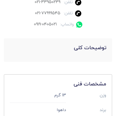
تلفن:
021-33950239
تلفن:
021-77999545
واتساپ:
0919-0405021
توضیحات کلی
مشخصات فنی
وزن
13 گرم
برند
داهوا