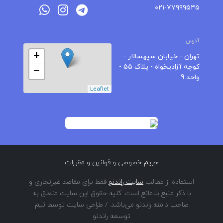
۰۲۱-۷۷۹۹۹۵۴۵
آدرس
+
تهران - خیابان سپهسالار -
کوچه آزادیخواه - پلاک 55 -
−
واحد 9
Leaflet
حریم خصوصی
و
قوانین و مقررات
استفاده از مطالب
سایت راندنو
فقط برای مقاصد غیرتجاری و
با ذکر منبع بلامانع است. کلیه حقوق این سایت متعلق به
صاحب دامنه راندنو می‌باشد. / طراحی سایت توسط تیم
توسعه راندنو