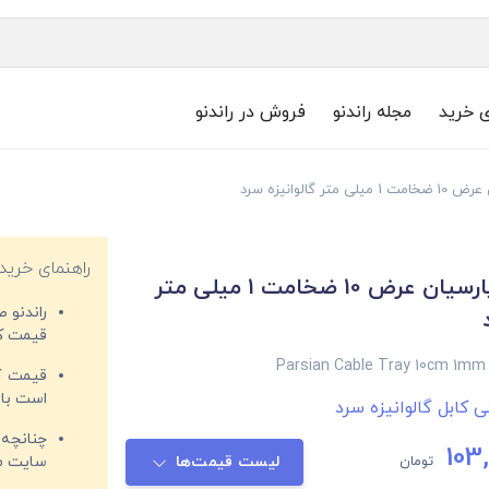
ی خرید
مجله راندنو
فروش در راندنو
 گالوانیزه سرد
راهنمای خرید
سینی کابل پارسیان عرض 10 ضخامت 1 میلی متر
راندنو 
قیمت‌ کا
Parsian Cable Tray 10cm 1mm 
قیمت کم
است با 
 کابل گالوانیزه سرد
چنانچه 
103
تومان
لیست قیمت‌ها
سایت مغ