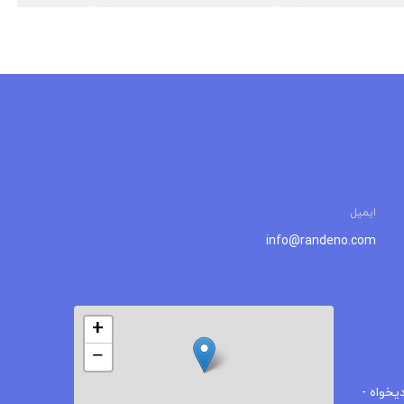
ایمیل
info@randeno.com
+
−
یخواه -