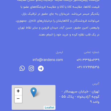
فروشگاه پیش‌فاکتور دریافت نمایند. درسایت راندنو امکان مقایسه
قیمت کالاها، مقایسه کالا با کالا و مقایسه فروشگاه‌های عضو با
یکدیگر میسر می‌باشد. خریداران به جای حضور در ترافیک بازار،
می‌توانند فروشندگان و کالاهایشان را درخیابان‌های لاله‌زار، جمهوری،
ولیعصر، امین حضور، حسن آباد، میدان قزوین و سایر نقاط تهران
در یک قاب نظاره کرده و خرید خود را انجام دهند.
شماره تماس
ایمیل
info@randeno.com
۰۲۱-۳۳۹۵۰۲۳۹
۰۲۱-۷۷۹۹۹۵۴۵
آدرس
+
تهران - خیابان سپهسالار -
کوچه آزادیخواه - پلاک 55 -
−
واحد 9
Leaflet