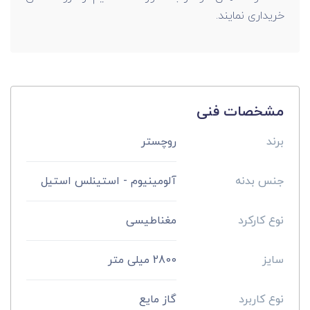
خریداری نمایند.
مشخصات فنی
برند
روچستر
جنس بدنه
آلومینیوم - استینلس استیل
نوع کارکرد
مغناطیسی
سایز
2800 میلی متر
نوع کاربرد
گاز مایع