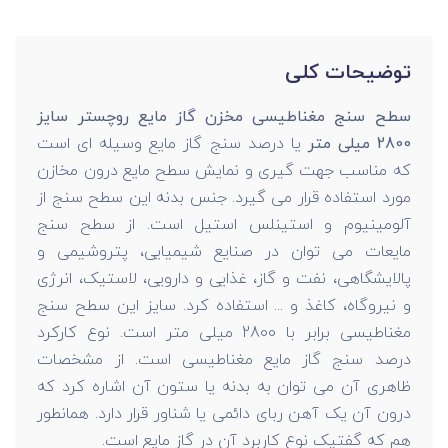
توضیحات کلی
سطح سنج مغناطیسی مخزن گاز مایع روچستر سایز
2800 میلی متر
یا درصد سنج گاز مایع وسیله ای است
که مناسب جهت گیری و نمایش سطح مایع درون مخازن
مورد استفاده قرار می گیرد. جنس بدنه این سطح سنج از
آلومینیوم و استینلس استیل است. از سطح سنج
مایعات می توان در صنایع شیمیایی، پتروشیمی و
پالایشگاهی، نفت و گاز، غذایی و دارویی، لاستیک، انرژی
و نیروگاه، کاغذ و ... استفاده کرد. سایز این سطح سنج
مغناطیسی برابر با 2800 میلی متر است. نوع کارکرد
درصد سنج گاز مایع مغناطیسی است. از مشخصات
ظاهری آن می توان به بدنه یا ستون آن اشاره کرد که
درون آن یک آهن ربای دائمی یا شناور قرار دارد. همانطور
هم که گفتیک نوع کاربرد آن در گاز مایع است.