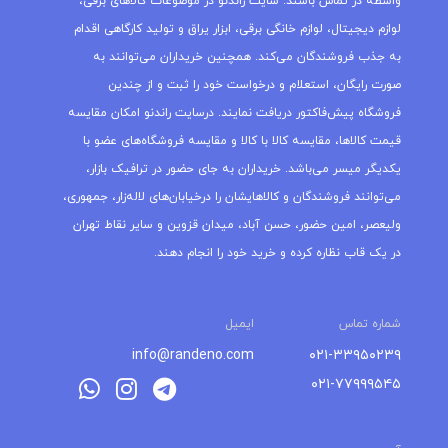
واسطه در تماس باشند. سایت راندنو در موضوعات کالاهای برقی،
لوازم دیجیتال، لوازم خانگی برقی، ابزار یراق و تولید کارگاهی اقدام
به جذب فروشندگان می‌کند. همچنین خریداران می‌توانند به
صورت رایگان، استعلام و درخواست خود را ثبت و از چندین
فروشگاه پیش‌فاکتور دریافت نمایند. درسایت راندنو امکان مقایسه
قیمت کالاها، مقایسه کالا با کالا و مقایسه فروشگاه‌های عضو با
یکدیگر میسر می‌باشد. خریداران به جای حضور در ترافیک بازار،
می‌توانند فروشندگان و کالاهایشان را درخیابان‌های لاله‌زار، جمهوری،
ولیعصر، امین حضور، حسن آباد، میدان قزوین و سایر نقاط تهران
در یک قاب نظاره کرده و خرید خود را انجام دهند.
شماره تماس
ایمیل
info@randeno.com
۰۲۱-۳۳۹۵۰۲۳۹
۰۲۱-۷۷۹۹۹۵۴۵