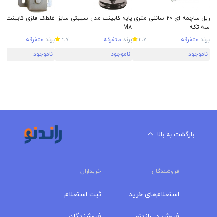
ریل ساچمه ای 20 سانتی متری
پایه کابینت مدل سیبکی سایز
غلطک فلزی کابینت
سه تکه
M8
برند
متفرقه
برند
متفرقه
برند
متفرقه
4.7
4.7
ناموجود
ناموجود
ناموجود
بازگشت به بالا
فروشندگان
خریداران
استعلام‌های خرید
ثبت استعلام
فروش در راندنو
فروشندگان