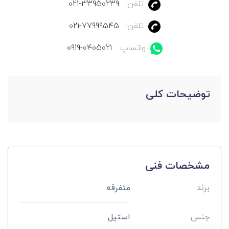
تلفن:
021-33950239
تلفن:
021-77999545
واتساپ:
0919-0405021
توضیحات کلی
مشخصات فنی
برند
متفرقه
جنس
استیل