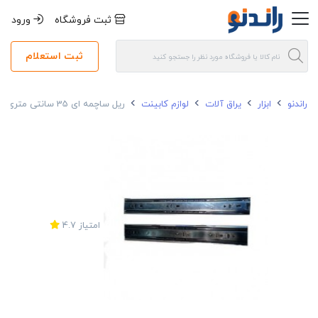
ثبت فروشگاه
ورود
ثبت استعلام
راندنو
ابزار
یراق آلات
لوازم کابینت
ریل ساچمه ای 35 سانتی متری آر تی ای
امتیاز
4.7