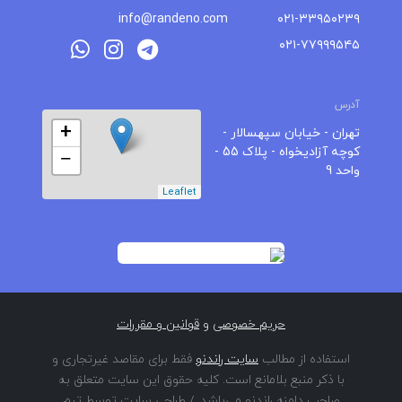
info@randeno.com
۰۲۱-۳۳۹۵۰۲۳۹
۰۲۱-۷۷۹۹۹۵۴۵
آدرس
+
تهران - خیابان سپهسالار -
کوچه آزادیخواه - پلاک 55 -
−
واحد 9
Leaflet
حریم خصوصی
و
قوانین و مقررات
استفاده از مطالب
سایت راندنو
فقط برای مقاصد غیرتجاری و
با ذکر منبع بلامانع است. کلیه حقوق این سایت متعلق به
صاحب دامنه راندنو می‌باشد. / طراحی سایت توسط تیم