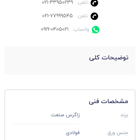
تلفن:
021-33950239
تلفن:
021-77999545
واتساپ:
0919-0405021
توضیحات کلی
مشخصات فنی
برند
زاگرس صنعت
جنس ورق
فولادی