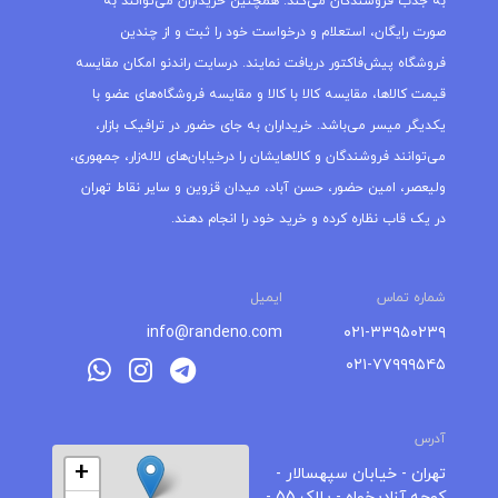
به جذب فروشندگان می‌کند. همچنین خریداران می‌توانند به
صورت رایگان، استعلام و درخواست خود را ثبت و از چندین
فروشگاه پیش‌فاکتور دریافت نمایند. درسایت راندنو امکان مقایسه
قیمت کالاها، مقایسه کالا با کالا و مقایسه فروشگاه‌های عضو با
یکدیگر میسر می‌باشد. خریداران به جای حضور در ترافیک بازار،
می‌توانند فروشندگان و کالاهایشان را درخیابان‌های لاله‌زار، جمهوری،
ولیعصر، امین حضور، حسن آباد، میدان قزوین و سایر نقاط تهران
در یک قاب نظاره کرده و خرید خود را انجام دهند.
شماره تماس
ایمیل
info@randeno.com
۰۲۱-۳۳۹۵۰۲۳۹
۰۲۱-۷۷۹۹۹۵۴۵
آدرس
+
تهران - خیابان سپهسالار -
کوچه آزادیخواه - پلاک 55 -