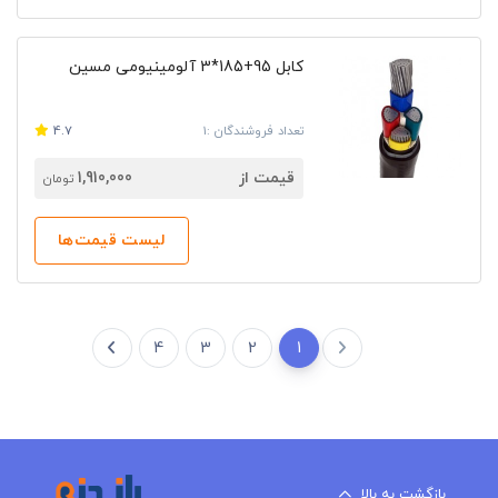
کابل 95+185*3 آلومینیومی مسین
تعداد فروشندگان :1
4.7
قیمت از
1,910,000
تومان
لیست قیمت‌ها
4
3
2
1
بازگشت به بالا