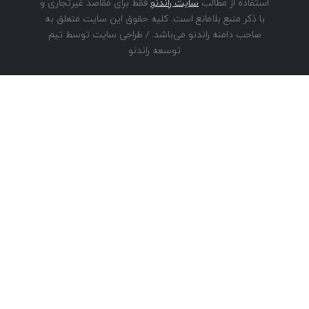
استفاده از مطالب
سایت راندنو
فقط برای مقاصد غیرتجاری و
با ذکر منبع بلامانع است. کلیه حقوق این سایت متعلق به
صاحب دامنه راندنو می‌باشد. / طراحی سایت توسط تیم
توسعه راندنو