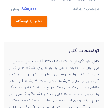
850,000
تومان
بروزرسانی 6 روز قبل
تماس با فروشگاه
توضیحات کلی
کابل خودنگهدار 16+25+50+70*3 آلومینیومی مسین
را
می توان در خطوط انتقال و توزیع برق، شبکه های فشار
قوی، کارخانه ها و روشنایی معابر به کار برد. این کابل
آلومینیومی دارای 6 رشته هادی است. 3 رشته آن سطح
مقطعی معادل 70 میلی متر مربع و سه رشته هادی دیگر
به ترتیب سطح مقطع هایی معادل 50، 25 و 16 ملی متر
مربع دارند. هادی این محصول، خاصیت خشک و یا مفتول
دارد زیرا آلومینیوم نسبت به مس انعطاف پذیری بالایی