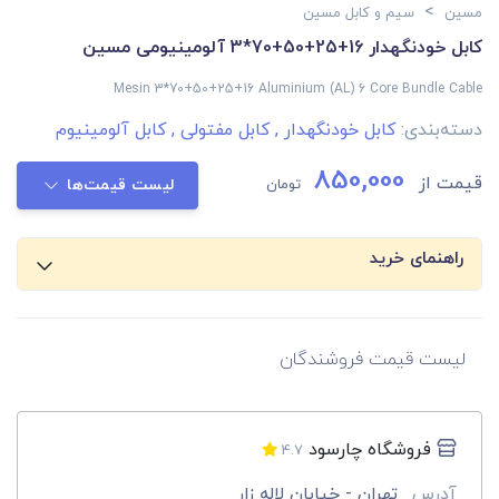
>
مسین
سیم و کابل مسین
کابل خودنگهدار 16+25+50+70*3 آلومینیومی مسین
Mesin 3*70+50+25+16 Aluminium (AL) 6 Core Bundle Cable
دسته‌بندی:
کابل خودنگهدار
,
کابل مفتولی
,
کابل آلومینیوم
850,000
قیمت از
تومان
لیست قیمت‌ها
راهنمای خرید
لیست قیمت فروشندگان
فروشگاه چارسود
4.7
آدرس
تهران - خیابان لاله زار