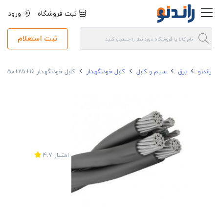
ثبت فروشگاه
ورود
ثبت استعلام
راندنو
برق
سیم و کابل
کابل خودنگهدار
کابل خودنگهدار 16+25+50+70*3 آلومینیومی مسین
امتیاز
4.7