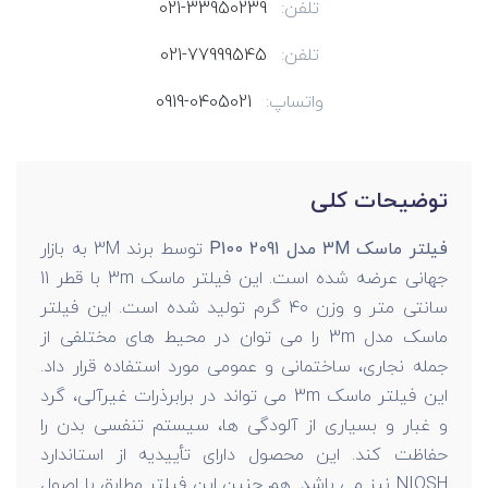
تلفن:
021-33950239
تلفن:
021-77999545
واتساپ:
0919-0405021
توضیحات کلی
فیلتر ماسک 3M مدل P100 2091
توسط برند 3M به بازار
جهانی عرضه شده است. این فیلتر ماسک 3m
با قطر 11
سانتی متر و وزن 40 گرم تولید شده است. این فیلتر
ماسک مدل 3m را می توان در محیط های مختلفی از
جمله نجاری، ساختمانی و عمومی مورد استفاده قرار داد.
این فیلتر ماسک 3m می تواند در برابرذرات غیرآلی، گرد
و غبار و بسیاری از آلودگی ها، سیستم تنفسی بدن را
حفاظت کند. این محصول دارای تأییدیه از استاندارد
NIOSH نیز می باشد. هم چنین این فیلتر مطابق با اصول