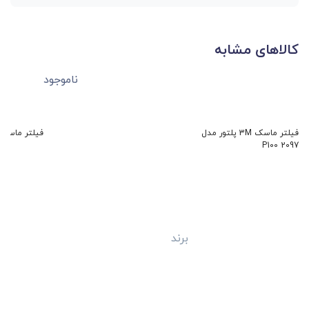
کالاهای مشابه
ناموجود
فیلتر ماسک 3M پلتور مدل
فیلتر ماسک 3M مدل 006
P100 2097
برند