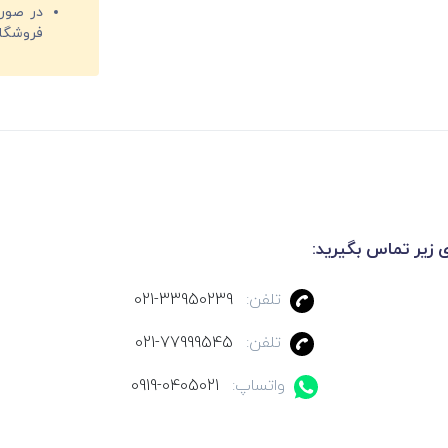
فروشگا
ی زیر تماس بگیرید:
تلفن:
021-33950239
تلفن:
021-77999545
واتساپ:
0919-0405021