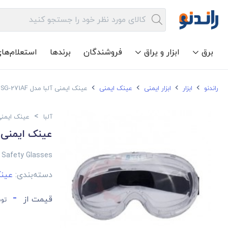
برق
ابزار و یراق
فروشندگان
برندها
استعلام‌ها
راندنو
ابزار
ابزار ایمنی
عینک ایمنی
عینک ایمنی آلبا مدل SG-271AF
>
آلبا
عینک ایمنی
عینک ایمنی آلبا 
 Safety Glasses
دسته‌بندی:
عین
-
قیمت از
توم