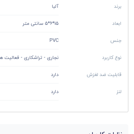
برند
آلبا
ابعاد
15*6*5 سانتی ‌متر
جنس
PVC
نوع کاربرد
نجاری - تراشکاری - فعالیت ه
قابلیت ضد لغزش
دارد
لنز
دارد