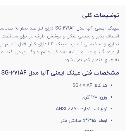
توضیحات کلی
عینک ایمنی آلبا مدل SG-271AF
نجاری و ساختمانی نام برد. عینک آلبا دارای کش قابل تنظیم ب
به هیچ عنوان کدر نمی شود.
مشخصات فنی عینک ایمنی آلبا مدل SG-271AF
کد کالا:
SG-271AF
وزن:
120 گرم
نوع استاندارد:
ANSI Z87.1
ابعاد:
15*6*5 سانتی ‌متر