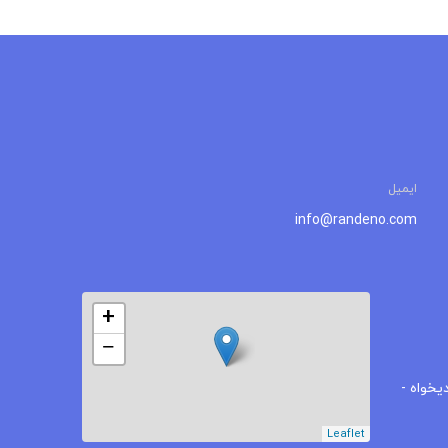
ایمیل
info@randeno.com
+
−
یخواه -
Leaflet