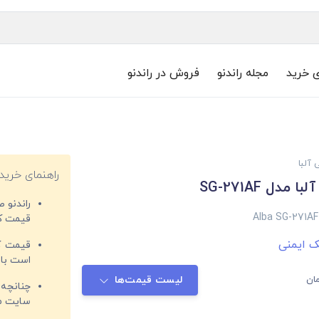
ی خرید
مجله راندنو
فروش در راندنو
 آلبا
راهنمای خرید
مدل SG-271AF
راندنو 
Alba SG-271AF
قیمت‌ کا
ک ایمنی
قیمت کم
است با 
ان
لیست قیمت‌ها
چنانچه 
سایت مغ