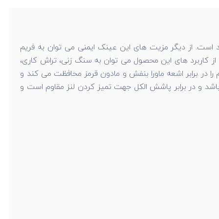
به و ضد اسید است. از دیگر مزیت های این عینک ایمنی می توان به فریم
محافظت از چشم ها اشاره کرد.عینک ایمنی آلبا دید 180 درجه به کاربرمی دهد. از کاربرد های این محصول می توان به سنگ زنی، تراش کاری،
را در برابر اشعه ماورا بنفش و مادون قرمز محافظت می کند و
ه به داخل چشم جلوگیری می کند. عینک ایمنی آلبا دارای استاندارد CE EN 166 and ANSI Z87.1 اروپا می باشد و در برابر پاشش الکل جهت تمیز کردن لنز مقاوم است و