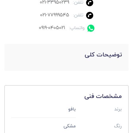
تلفن:
021-33950239
تلفن:
021-77999545
واتساپ:
0919-0405021
توضیحات کلی
مشخصات فنی
برند
بافو
رنگ
مشکی