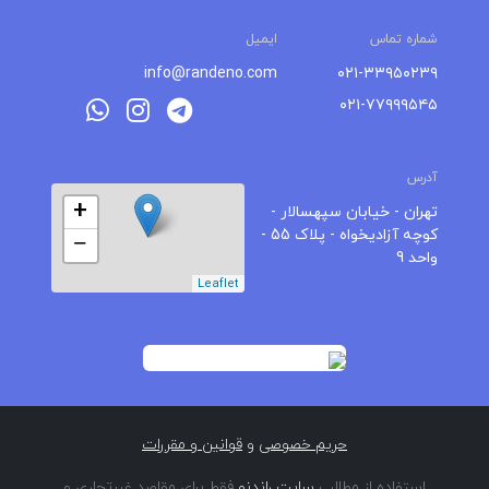
شماره تماس
ایمیل
info@randeno.com
۰۲۱-۳۳۹۵۰۲۳۹
۰۲۱-۷۷۹۹۹۵۴۵
آدرس
+
تهران - خیابان سپهسالار -
کوچه آزادیخواه - پلاک 55 -
−
واحد 9
Leaflet
حریم خصوصی
و
قوانین و مقررات
استفاده از مطالب
سایت راندنو
فقط برای مقاصد غیرتجاری و