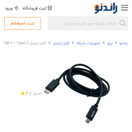
ثبت فروشگاه
ورود
ثبت استعلام
راندنو
برق
تجهیزات شبکه
کابل تبدیل
کابل تبدیل USB 3.1 Type C به Type C بافو مدل BF-H386
امتیاز
4.7