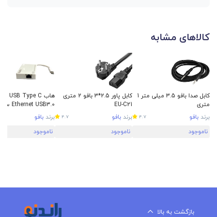
کالاهای مشابه
کابل صدا بافو 3.5 میلی متر 1
کابل پاور 2.5*3 بافو 2 متری
متری
EU-C21
rnet USB3.0
بافو مدل BF-333
برند
بافو
برند
بافو
برند
بافو
4.7
4.7
ناموجود
ناموجود
ناموجود
بازگشت به بالا