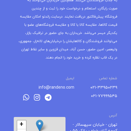
به جذب فروشندگان می‌کند. همچنین خریداران می‌توانند به
صورت رایگان، استعلام و درخواست خود را ثبت و از چندین
فروشگاه پیش‌فاکتور دریافت نمایند. درسایت راندنو امکان مقایسه
قیمت کالاها، مقایسه کالا با کالا و مقایسه فروشگاه‌های عضو با
یکدیگر میسر می‌باشد. خریداران به جای حضور در ترافیک بازار،
می‌توانند فروشندگان و کالاهایشان را درخیابان‌های لاله‌زار، جمهوری،
ولیعصر، امین حضور، حسن آباد، میدان قزوین و سایر نقاط تهران
در یک قاب نظاره کرده و خرید خود را انجام دهند.
شماره تماس
ایمیل
info@randeno.com
۰۲۱-۳۳۹۵۰۲۳۹
۰۲۱-۷۷۹۹۹۵۴۵
آدرس
+
تهران - خیابان سپهسالار -
کوچه آزادیخواه - پلاک 55 -