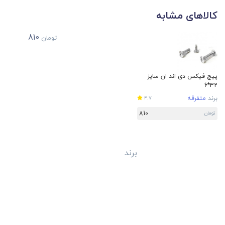
کالاهای مشابه
810
تومان
پیچ فیکس دی اند ان سایز
32*6
برند
متفرقه
4.7
810
تومان
برند