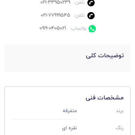
تلفن:
021-33950239
تلفن:
021-77999545
واتساپ:
0919-0405021
توضیحات کلی
مشخصات فنی
برند
متفرقه
رنگ
نقره ای