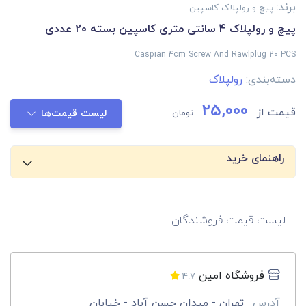
برند:
پیچ و رولپلاک کاسپین
پیچ و رولپلاک 4 سانتی متری کاسپین بسته 20 عددی
Caspian 4cm Screw And Rawlplug 20 PCS
دسته‌بندی:
رولپلاک
25,000
قیمت از
تومان
لیست قیمت‌ها
راهنمای خرید
لیست قیمت فروشندگان
فروشگاه امین
4.7
آدرس
تهران - ميدان حسن آباد - خيابان