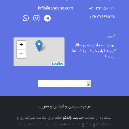
info@randeno.com
۰۲۱-۳۳۹۵۰۲۳۹
۰۲۱-۷۷۹۹۹۵۴۵
آدرس
+
تهران - خیابان سپهسالار -
کوچه آزادیخواه - پلاک 55 -
−
واحد 9
Leaflet
حریم خصوصی
و
قوانین و مقررات
استفاده از مطالب
سایت راندنو
فقط برای مقاصد غیرتجاری و
با ذکر منبع بلامانع است. کلیه حقوق این سایت متعلق به