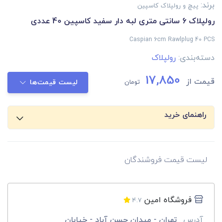
برند:
پیچ و رولپلاک کاسپین
رولپلاک 6 سانتی متری لبه دار سفید کاسپین 40 عددی
Caspian 6cm Rawlplug 40 PCS
دسته‌بندی:
رولپلاک
17,850
قیمت از
تومان
لیست قیمت‌ها
راهنمای خرید
لیست قیمت فروشندگان
فروشگاه امین
4.7
آدرس
تهران - ميدان حسن آباد - خيابان