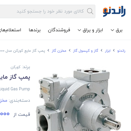
برق
ابزار و یراق
فروشندگان
برندها
استعلام‌ها
راندنو
ابزار
گاز و کپسول گاز
مخزن گاز
پمپ گاز مایع کورکن مدل Z2000
برند:
کورکن
پمپ گاز مایع 
Liquid Gas Pump
دسته‌بندی:
مخزن
,000
قیمت از