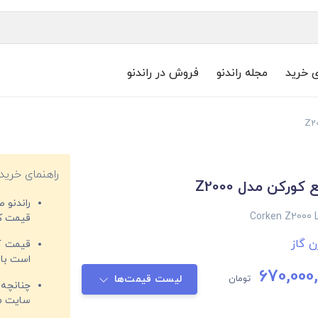
ی خرید
مجله راندنو
فروش در راندنو
راهنمای خرید
کورکن مدل Z2000
راندنو 
Corken Z2000 
قیمت‌ کا
 گاز
قیمت کم
است با 
670,000
تومان
لیست قیمت‌ها
چنانچه 
سایت مغ