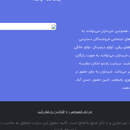
 همچنین خریداران می‌توانند به
های اجتماعی فروشندگان دسترسی
ای برقی، لوازم دیجیتال، لوازم خانگی
خریداران می‌توانند به صورت رایگان،
یند. درسایت راندنو امکان مقایسه
ر می‌باشد. خریداران به جای حضور در
جمهوری، ولیعصر، امین حضور، حسن آباد،
دهند.
حریم خصوصی
و
قوانین و مقررات
غیرتجاری و با ذکر منبع بلامانع است. کلیه حقوق این سایت متعلق به صاحب دا
توسعه راندنو