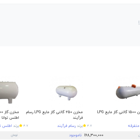
ز مایع LPG
مخزن 250 گالنی گاز مایع LPG رسام
فرآیند
اطلس توانا
متفرقه
برند
رسام فرآیند
برند
اطلس تو
4.7
4.7
168,300,000
ناموجود
ن
تومان