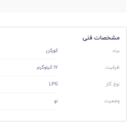
مشخصات فنی
برند
کورکن
ظرفیت
17 کیلوگرم
نوع گاز
LPG
وضعیت
نو