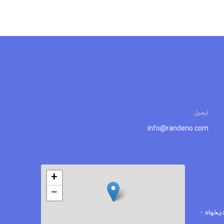
ایمیل
info@randeno.com
+
−
یخواه -