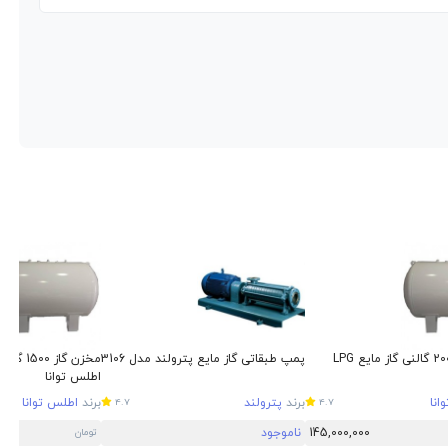
مخزن گاز 2000 گالنی گاز مایع LPG
پمپ طبقاتی گاز مایع پترولند مدل 3106
اطلس توانا
انا
برند
پترولند
برند
اطلس توانا
4.7
4.7
145,000,000
ناموجود
تومان