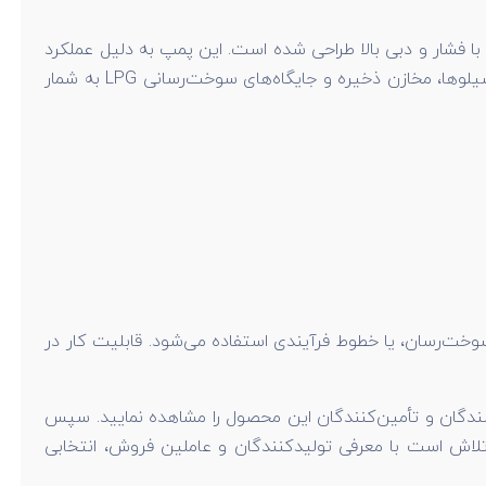
 گاز مایع کورکن مدل Z2000 یکی از بهترین تجهیزات صنعتی پرفروش برند Corken آمریکا است که برای انتقال گاز مایع (LPG) با فشار و دبی بالا طراحی شده است. این پمپ به دلیل عملکرد
قابل اعتماد، عمر طولانی و قابلیت استفاده در شرایط مختلف دمایی و فشاری، یکی از انتخاب‌های اصلی در صنایع گاز، پتروشیمی، سیلوها، مخازن ذخیره و جایگاه‌های سوخت‌رسانی LPG به شمار
ال گاز مایع (مانند پروپان، بوتان و ترکیبات LPG) بین مخازن، خودروهای سوخت‌رسان، یا خطوط فرآیندی استفاده می‌شود. قابلیت کار در
مراجعه نمایید و لیست فروشندگان و تأمین‌کنندگان این محصول را مشاهده نمایید. سپس
در تلاش است با معرفی تولیدکنندگان و عاملین فروش، انتخابی