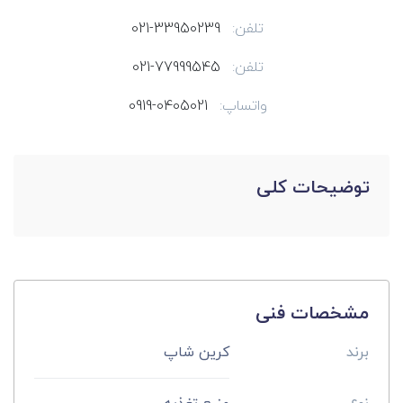
تلفن:
021-33950239
تلفن:
021-77999545
واتساپ:
0919-0405021
توضیحات کلی
مشخصات فنی
برند
کرین شاپ