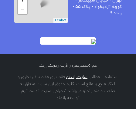
+
تهران - خیابان سپهسالار -
کوچه آزادیخواه - پلاک 55 -
−
واحد 9
Leaflet
حریم خصوصی
و
قوانین و مقررات
استفاده از مطالب
سایت راندنو
فقط برای مقاصد غیرتجاری و
با ذکر منبع بلامانع است. کلیه حقوق این سایت متعلق به
صاحب دامنه راندنو می‌باشد. / طراحی سایت توسط تیم
توسعه راندنو