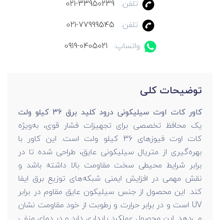
تلفن:
021-33950239
تلفن:
021-77999545
واتساپ:
0919-0405021
توضیحات کلی
کاور کات اوت سیلیکونی درود کلید برق 36 کیلو ولت
یک محافظ تخصصی برای تجهیزات فشار قوی، به‌ویژه
کات اوت فیوزهای 36 کیلو ولت است. این کاور با
بهره‌گیری از متریال سیلیکونی عایق، طراحی شده تا در
برابر شرایط محیطی سخت مقاومت بالا داشته باشد و
نقش مهمی در افزایش ایمنی شبکه‌های توزیع برق ایفا
کند. این محصول از جنس سیلیکون عایق مقاوم در برابر
UV است و در برابر حرارت و رطوبت از خود مقاومت نشان
می‌دهد. این محصول عملکرد پایداری دارد و در دمای منفی