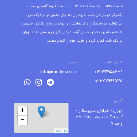
قیمت کالاها، مقایسه کالا با کالا و مقایسه فروشگاه‌های عضو با
یکدیگر میسر می‌باشد. خریداران به جای حضور در ترافیک بازار،
می‌توانند فروشندگان و کالاهایشان را درخیابان‌های لاله‌زار، جمهوری،
ولیعصر، امین حضور، حسن آباد، میدان قزوین و سایر نقاط تهران
در یک قاب نظاره کرده و خرید خود را انجام دهند.
شماره تماس
ایمیل
info@randeno.com
۰۲۱-۳۳۹۵۰۲۳۹
۰۲۱-۷۷۹۹۹۵۴۵
آدرس
+
تهران - خیابان سپهسالار -
کوچه آزادیخواه - پلاک 55 -
−
واحد 9
Leaflet