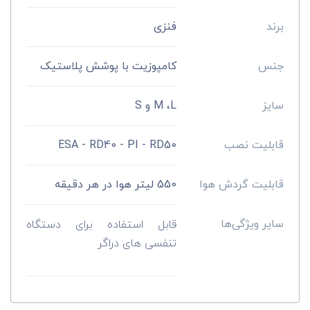
برند
فنزی
جنس
کامپوزیت با پوشش پلاستیک
سایز
M ،L و S
قابلیت نصب
ESA - RD40 - PI - RD50
قابلیت گردش هوا
550 لیتر هوا در هر دقیقه
سایر ویژگی‌ها
قابل استفاده برای دستگاه
تنفسی های دراگر