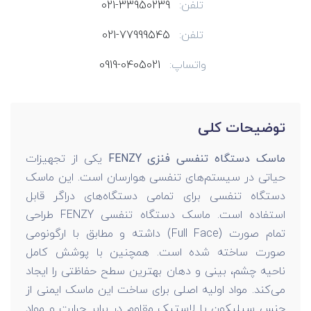
تلفن:
021-33950239
تلفن:
021-77999545
واتساپ:
0919-0405021
توضیحات کلی
ماسک دستگاه تنفسی فنزی FENZY
یکی از تجهیزات
حیاتی در سیستم‌های تنفسی هوارسان است. این ماسک
دستگاه تنفسی برای تمامی دستگاه‌های دراگر قابل
استفاده است. ماسک دستگاه تنفسی FENZY طراحی
تمام صورت (Full Face) داشته و مطابق با ارگونومی
صورت ساخته شده است. همچنین با پوشش کامل
ناحیه چشم، بینی و دهان بهترین سطح حفاظتی را ایجاد
می‌کند. مواد اولیه اصلی برای ساخت این ماسک ایمنی از
جنس سیلیکون یا لاستیک مقاوم در برابر حرارت و مواد