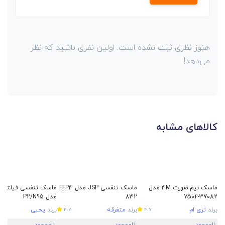
هنوز نظری ثبت نشده است. اولین نفری باشید که نظر
می‌دهد!
کالاهای مشابه
ماسک نیم صورت 3M مدل
ماسک تنفسی JSP مدل FFP3
ماسک تنفسی فیلتر دا
37082-7502
832
مدل P2/N95
برند
تری ام
برند
متفرقه
برند
یحیی
4.7
4.7