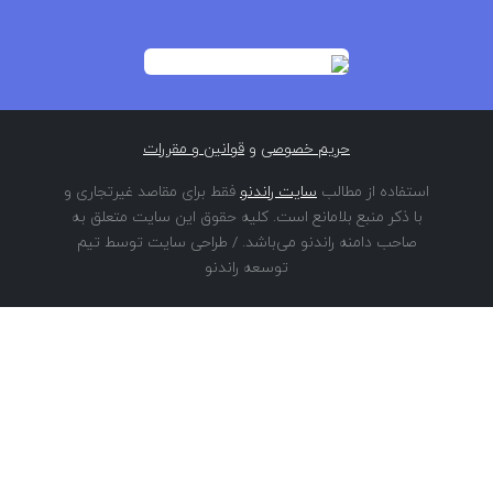
حریم خصوصی
و
قوانین و مقررات
استفاده از مطالب
سایت راندنو
فقط برای مقاصد غیرتجاری و
با ذکر منبع بلامانع است. کلیه حقوق این سایت متعلق به
صاحب دامنه راندنو می‌باشد. / طراحی سایت توسط تیم
توسعه راندنو