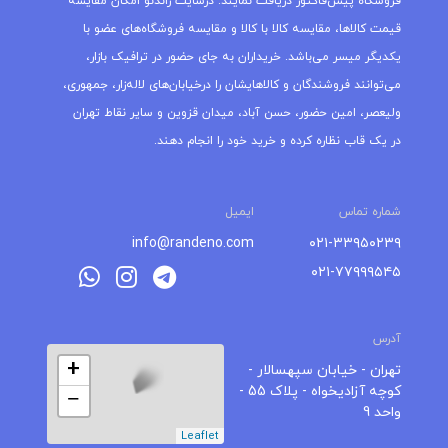
فروشگاه پیش‌فاکتور دریافت نمایند. درسایت راندنو امکان مقایسه
قیمت کالاها، مقایسه کالا با کالا و مقایسه فروشگاه‌های عضو با
یکدیگر میسر می‌باشد. خریداران به جای حضور در ترافیک بازار،
می‌توانند فروشندگان و کالاهایشان را درخیابان‌های لاله‌زار، جمهوری،
ولیعصر، امین حضور، حسن آباد، میدان قزوین و سایر نقاط تهران
در یک قاب نظاره کرده و خرید خود را انجام دهند.
شماره تماس
ایمیل
info@randeno.com
۰۲۱-۳۳۹۵۰۲۳۹
۰۲۱-۷۷۹۹۹۵۴۵
آدرس
+
تهران - خیابان سپهسالار -
کوچه آزادیخواه - پلاک 55 -
−
واحد 9
Leaflet