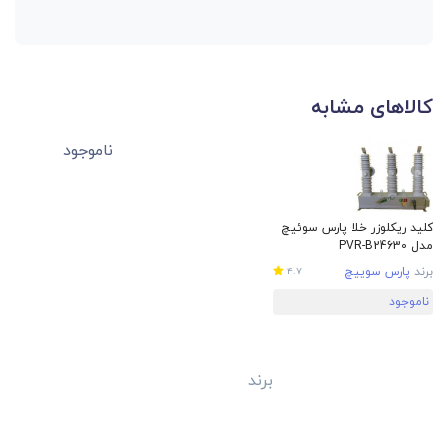
کالاهای مشابه
ناموجود
کلید ریکلوزر خلا پارس سوئیچ
مدل PVR-B24630
برند
پارس سوییچ
4.7
ناموجود
برند