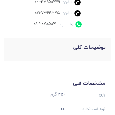
تلفن:
021-33950239
تلفن:
021-77999545
واتساپ:
0919-0405021
توضیحات کلی
مشخصات فنی
وزن
450 گرم
نوع استاندارد
ce