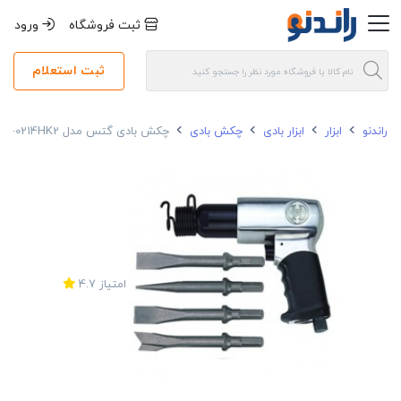
ثبت فروشگاه
ورود
ثبت استعلام
راندنو
ابزار
ابزار بادی
چکش بادی
چکش بادی گتس مدل GP-0214HK2
امتیاز
4.7