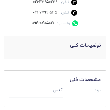
تلفن:
021-33950239
تلفن:
021-77999545
واتساپ:
0919-0405021
توضیحات کلی
مشخصات فنی
برند
گتس