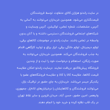
مجله راندنو
در سایت راندنو هزاران کالای متفاوت توسط فروشندگان
قیمت‌گذاری می‌شود. همچنین خریداران می‌توانند به آسانی به
آدرس، مشخصات، شماره تماس، لوکیشن، آدرس وبسایت و
شبکه‌های اجتماعی فروشندگان دسترسی داشته و با آنان بدون
واسطه در تماس باشند. سایت راندنو در موضوعات کالاهای برقی،
لوازم دیجیتال، لوازم خانگی برقی، ابزار یراق و تولید کارگاهی اقدام
به جذب فروشندگان می‌کند. همچنین خریداران می‌توانند به
صورت رایگان، استعلام و درخواست خود را ثبت و از چندین
فروشگاه پیش‌فاکتور دریافت نمایند. درسایت راندنو امکان مقایسه
قیمت کالاها، مقایسه کالا با کالا و مقایسه فروشگاه‌های عضو با
یکدیگر میسر می‌باشد. خریداران به جای حضور در ترافیک بازار،
می‌توانند فروشندگان و کالاهایشان را درخیابان‌های لاله‌زار، جمهوری،
ولیعصر، امین حضور، حسن آباد، میدان قزوین و سایر نقاط تهران
در یک قاب نظاره کرده و خرید خود را انجام دهند.