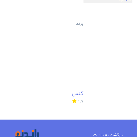
برند
گتس
4.7
بازگشت به بالا